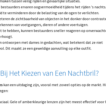
aken tussen veilig rijden en gevaarlijke situaties.
 bestuurders ervaren oogvermoeidheid tijdens het rijden 's nachts
 te verminderen door de belasting van de ogen te verlichten.
teren de zichtbaarheid van objecten in het donker door contrast
herkennen van voetgangers, dieren of andere voertuigen.
t te hebben, kunnen bestuurders sneller reageren op onverwacht
verhoogt.
ijn ontworpen met dames in gedachten, wat betekent dat ze niet
lvol. Dit maakt ze een geweldige aanvulling op elke outfit.
Bij Het Kiezen van Een Nachtbril?
es
kan een uitdaging zijn, vooral met zoveel opties op de markt. H
wegen:
uciaal. Gele of amberkleurige lenzen zijn het meest effectief voor 