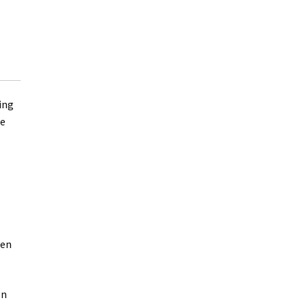
ing
we
den
en