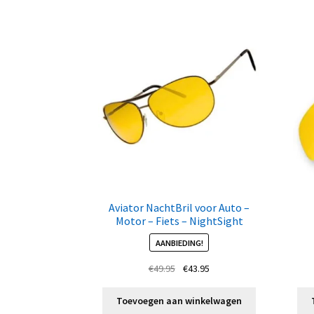
Aviator NachtBril voor Auto –
Motor – Fiets – NightSight
AANBIEDING!
Oorspronkelijke
Huidige
€
49.95
€
43.95
prijs
prijs
was:
is:
Toevoegen aan winkelwagen
€49.95.
€43.95.