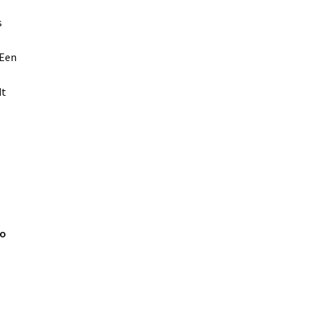
s
 Een
dt
to