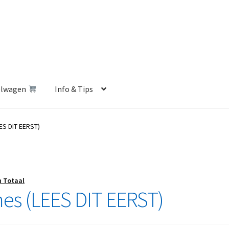
elwagen
Info & Tips
len Shop
Betalen en Verzenden
Blog
Contact
Klantenservice
ES DIT EERST)
Privacybeleid
Retourbeleid
Videos
Winkelwagen
n Totaal
es (LEES DIT EERST)