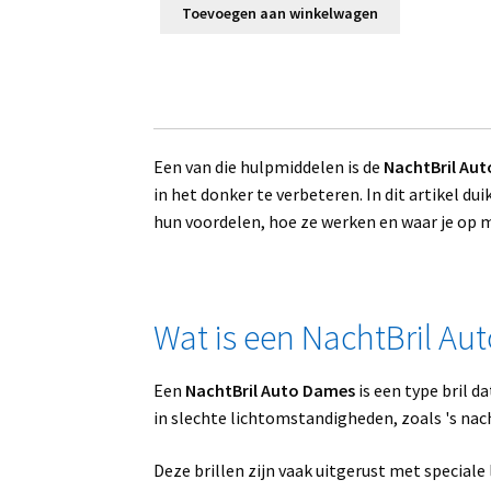
was:
is:
Toevoegen aan winkelwagen
€44.95.
€39.95.
Een van die hulpmiddelen is de
NachtBril Au
in het donker te verbeteren. In dit artikel d
hun voordelen, hoe ze werken en waar je op m
Wat is een NachtBril A
Een
NachtBril Auto Dames
is een type bril d
in slechte lichtomstandigheden, zoals 's nach
Deze brillen zijn vaak uitgerust met special