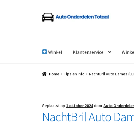
Ga
Ga
door
naar
naar
de
navigatie
inhoud
Winkel
Klantenservice
Wink
Home
Algemene Voorwaarden
Auto Onderde
Home
Tips en Info
NachtBril Auto Dames (LE
Linkpartners
My account
Over Ons
Overzicht
Geplaatst op
1 oktober 2024
door
Auto Onderdele
NachtBril Auto Dam