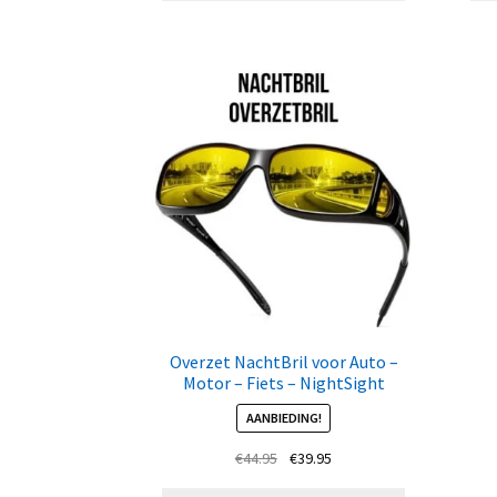
Overzet NachtBril voor Auto –
Motor – Fiets – NightSight
AANBIEDING!
Oorspronkelijke
Huidige
€
44.95
€
39.95
prijs
prijs