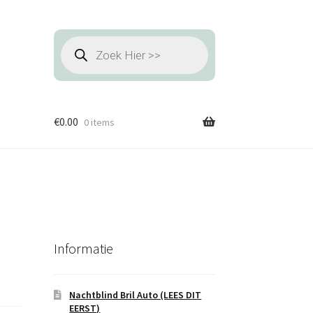
Producten
zoeken
€
0.00
0 items
Informatie
Nachtblind Bril Auto (LEES DIT
EERST)