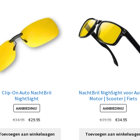
Clip-On Auto NachtBril
NachtBril NighSight voor Aut
NightSight
Motor | Scooter | Fiets
AANBIEDING!
AANBIEDING!
Oorspronkelijke
Huidige
Oorspronkelij
Huidig
€
34.95
€
29.95
€
39.95
€
34.95
prijs
prijs
prijs
prijs
was:
is:
was:
is:
Toevoegen aan winkelwagen
Toevoegen aan winkelwage
€34.95.
€29.95.
€39.95.
€34.95.