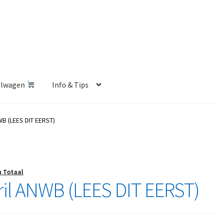
elwagen
Info & Tips
len Shop
Betalen en Verzenden
Blog
Contact
Klantenservice
WB (LEES DIT EERST)
Privacybeleid
Retourbeleid
Videos
Winkelwagen
n Totaal
ril ANWB (LEES DIT EERST)