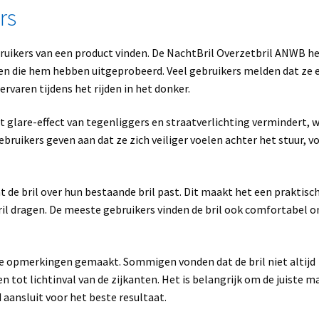
rs
bruikers van een product vinden. De NachtBril Overzetbril ANWB he
en die hem hebben uitgeprobeerd. Veel gebruikers melden dat ze 
rvaren tijdens het rijden in het donker.
t glare-effect van tegenliggers en straatverlichting vermindert, 
bruikers geven aan dat ze zich veiliger voelen achter het stuur, v
 de bril over hun bestaande bril past. Dit maakt het een praktisc
ril dragen. De meeste gebruikers vinden de bril ook comfortabel 
le opmerkingen gemaakt. Sommigen vonden dat de bril niet altijd
n tot lichtinval van de zijkanten. Het is belangrijk om de juiste m
 aansluit voor het beste resultaat.