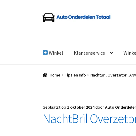
Ga
Ga
door
naar
naar
de
navigatie
inhoud
Winkel
Klantenservice
Wink
Home
Algemene Voorwaarden
Auto Onderde
Home
Tips en Info
NachtBril Overzetbril AN
Linkpartners
My account
Over Ons
Overzicht
Geplaatst op
1 oktober 2024
door
Auto Onderdele
NachtBril Overzetb