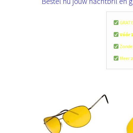
Bestel nu jouw nachtbril en g
GRATIS
Vóór 1
Zonder
Meer z