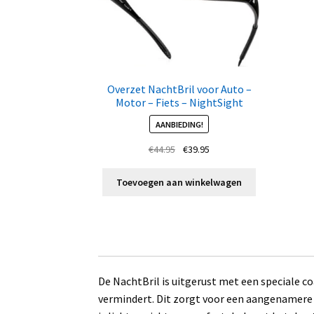
Overzet NachtBril voor Auto –
Motor – Fiets – NightSight
AANBIEDING!
Oorspronkelijke
Huidige
€
44.95
€
39.95
prijs
prijs
was:
is:
Toevoegen aan winkelwagen
€44.95.
€39.95.
De NachtBril is uitgerust met een speciale c
vermindert. Dit zorgt voor een aangenamere ri