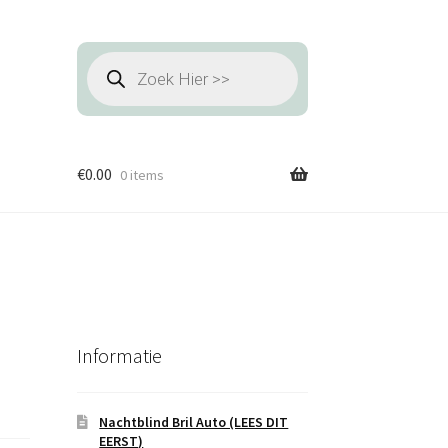
Producten
zoeken
€
0.00
0 items
Informatie
Nachtblind Bril Auto (LEES DIT
EERST)