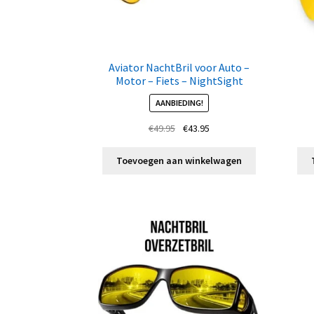
Aviator NachtBril voor Auto –
Motor – Fiets – NightSight
AANBIEDING!
Oorspronkelijke
Huidige
€
49.95
€
43.95
prijs
prijs
was:
is:
Toevoegen aan winkelwagen
€49.95.
€43.95.