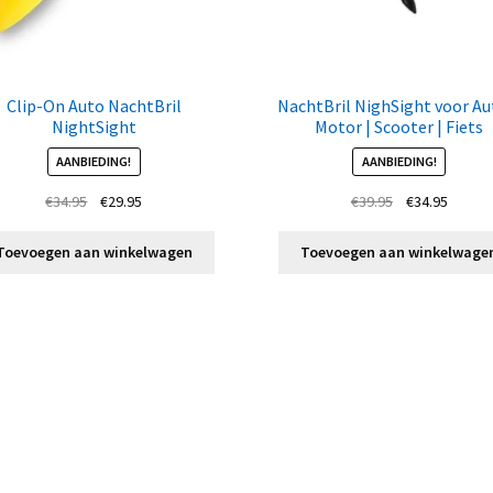
Clip-On Auto NachtBril
NachtBril NighSight voor Aut
NightSight
Motor | Scooter | Fiets
AANBIEDING!
AANBIEDING!
Oorspronkelijke
Huidige
Oorspronkelij
Huidig
€
34.95
€
29.95
€
39.95
€
34.95
prijs
prijs
prijs
prijs
was:
is:
was:
is:
Toevoegen aan winkelwagen
Toevoegen aan winkelwage
€34.95.
€29.95.
€39.95.
€34.95.