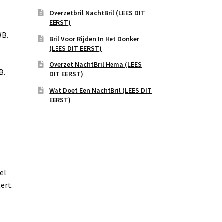
Overzetbril NachtBril (LEES DIT
EERST)
WB.
Bril Voor Rijden In Het Donker
(LEES DIT EERST)
Overzet NachtBril Hema (LEES
B.
DIT EERST)
Wat Doet Een NachtBril (LEES DIT
EERST)
.
el
ert.