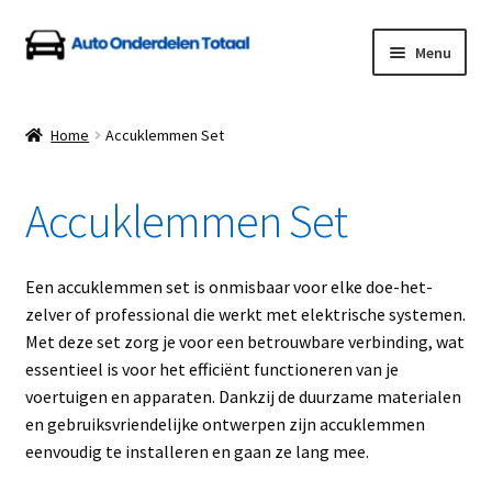
Ga
Ga
Menu
door
naar
naar
de
Home
navigatie
inhoud
Home
Accuklemmen Set
Algemene Voorwaarden
Accuklemmen Set
Auto Onderdelen Shop
Betalen en Verzenden
Een accuklemmen set is onmisbaar voor elke doe-het-
zelver of professional die werkt met elektrische systemen.
Blog
Met deze set zorg je voor een betrouwbare verbinding, wat
essentieel is voor het efficiënt functioneren van je
Contact
voertuigen en apparaten. Dankzij de duurzame materialen
en gebruiksvriendelijke ontwerpen zijn accuklemmen
eenvoudig te installeren en gaan ze lang mee.
Klantenservice