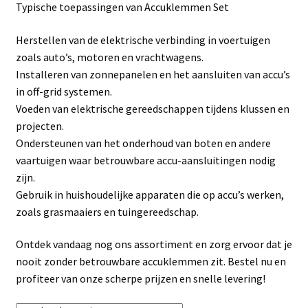
Typische toepassingen van Accuklemmen Set
Linkpartners
Herstellen van de elektrische verbinding in voertuigen
My account
zoals auto’s, motoren en vrachtwagens.
Installeren van zonnepanelen en het aansluiten van accu’s
Over Ons
in off-grid systemen.
Voeden van elektrische gereedschappen tijdens klussen en
Overzicht
projecten.
Ondersteunen van het onderhoud van boten en andere
Privacybeleid
vaartuigen waar betrouwbare accu-aansluitingen nodig
zijn.
Gebruik in huishoudelijke apparaten die op accu’s werken,
Retourbeleid
zoals grasmaaiers en tuingereedschap.
Videos
Ontdek vandaag nog ons assortiment en zorg ervoor dat je
nooit zonder betrouwbare accuklemmen zit. Bestel nu en
Winkelwagen
profiteer van onze scherpe prijzen en snelle levering!