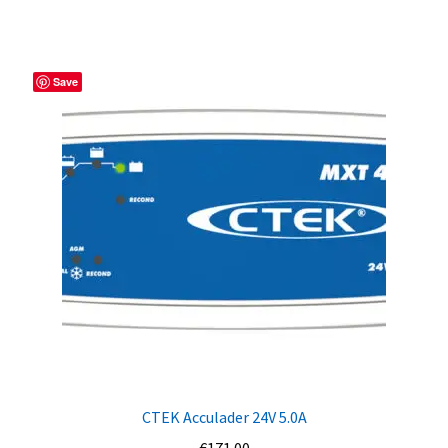
Save
CTEK Acculader 24V 5.0A
€
171.00