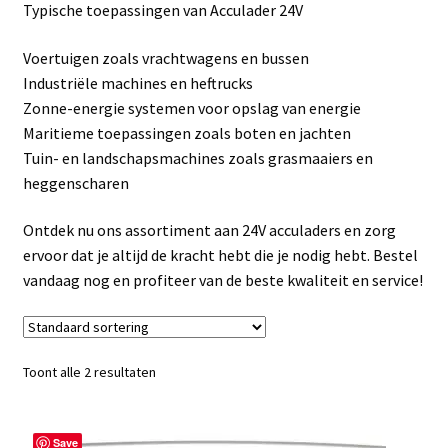
Typische toepassingen van Acculader 24V
Linkpartners
Voertuigen zoals vrachtwagens en bussen
My account
Industriële machines en heftrucks
Zonne-energie systemen voor opslag van energie
Over Ons
Maritieme toepassingen zoals boten en jachten
Tuin- en landschapsmachines zoals grasmaaiers en
Overzicht
heggenscharen
Privacybeleid
Ontdek nu ons assortiment aan 24V acculaders en zorg
ervoor dat je altijd de kracht hebt die je nodig hebt. Bestel
vandaag nog en profiteer van de beste kwaliteit en service!
Retourbeleid
Videos
Toont alle 2 resultaten
Winkelwagen
Save