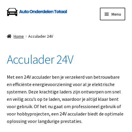
Ga
Ga
Menu
door
naar
naar
de
Home
navigatie
inhoud
Home
Acculader 24V
Algemene Voorwaarden
Acculader 24V
Auto Onderdelen Shop
Betalen en Verzenden
Met een 24V acculader ben je verzekerd van betrouwbare
en efficiënte energievoorziening voor al je elektrische
Blog
systemen. Deze krachtige laders zijn ontworpen om snel
en veilig accu’s op te laden, waardoor je altijd klaar bent
Contact
voor gebruik. Of het nu gaat om professioneel gebruik of
voor hobbyprojecten, een 24V acculader biedt de optimale
oplossing voor langdurige prestaties.
Klantenservice