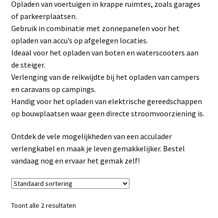
Opladen van voertuigen in krappe ruimtes, zoals garages
Linkpartners
of parkeerplaatsen.
Gebruik in combinatie met zonnepanelen voor het
My account
opladen van accu’s op afgelegen locaties.
Ideaal voor het opladen van boten en waterscooters aan
Over Ons
de steiger.
Verlenging van de reikwijdte bij het opladen van campers
Overzicht
en caravans op campings.
Handig voor het opladen van elektrische gereedschappen
Privacybeleid
op bouwplaatsen waar geen directe stroomvoorziening is.
Ontdek de vele mogelijkheden van een acculader
Retourbeleid
verlengkabel en maak je leven gemakkelijker. Bestel
vandaag nog en ervaar het gemak zelf!
Videos
Winkelwagen
Toont alle 2 resultaten