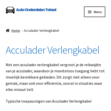
Ga
Ga
Menu
door
naar
naar
de
Home
navigatie
inhoud
Home
Acculader Verlengkabel
Algemene Voorwaarden
Acculader Verlengkabel
Auto Onderdelen Shop
Betalen en Verzenden
Met een acculader verlengkabel vergroot je de reikwijdte
van je acculader, waardoor je moeiteloos toegang hebt tot
Blog
moeilijk bereikbare gebieden. Dit zorgt niet alleen voor
gemak, maar ook voor efficiëntie, vooral in situaties waar
Contact
elke minuut telt.
Typische toepassingen van Acculader Verlengkabel
Klantenservice