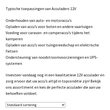
Linkpartners
Typische toepassingen van Acculaders 12V
My account
Onderhouden van auto- en motoraccu’s
Opladen van accu’s voor boten en andere vaartuigen
Over Ons
Voeding voor caravan- en camperaccu’s tijdens het
kamperen
Overzicht
Opladen van accu’s voor tuingereedschap en elektrische
fietsen
Privacybeleid
Ondersteuning van noodstroomvoorzieningen en UPS-
systemen
Retourbeleid
Investeer vandaag nog in een kwalitatieve 12V acculader en
zorg ervoor dat uw accu’s altijd in topconditie zijn! Bekijk
Videos
ons assortiment en kies de perfecte acculader die aan uw
behoeften voldoet.
Winkelwagen