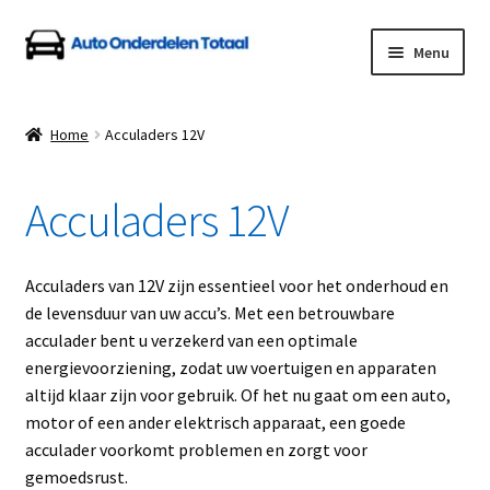
Ga
Ga
Menu
door
naar
naar
de
Home
navigatie
inhoud
Home
Acculaders 12V
Algemene Voorwaarden
Acculaders 12V
Auto Onderdelen Shop
Betalen en Verzenden
Acculaders van 12V zijn essentieel voor het onderhoud en
de levensduur van uw accu’s. Met een betrouwbare
Blog
acculader bent u verzekerd van een optimale
energievoorziening, zodat uw voertuigen en apparaten
Contact
altijd klaar zijn voor gebruik. Of het nu gaat om een auto,
motor of een ander elektrisch apparaat, een goede
acculader voorkomt problemen en zorgt voor
Klantenservice
gemoedsrust.