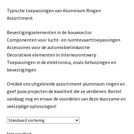
Linkpartners
Typische toepassingen van Aluminium Ringen
Assortiment
My account
Bevestigingselementen in de bouwsector
Over Ons
Componenten voor lucht- en ruimtevaarttoepassingen
Accessoires voor de automobielindustrie
Overzicht
Decoratieve elementen in interieurontwerp
Toepassingen in de elektronica, zoals behuizingen en
Privacybeleid
bevestigingen
Ontdek ons uitgebreide assortiment aluminium ringen en
Retourbeleid
geef jouw projecten de kwaliteit die ze verdienen. Bestel
vandaag nog en ervaar de voordelen van deze duurzame en
Videos
veelzijdige oplossingen!
Winkelwagen
Enig resultaat