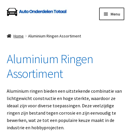
Ga
Ga
Menu
door
naar
naar
de
Home
navigatie
inhoud
Home
Aluminium Ringen Assortiment
Algemene Voorwaarden
Aluminium Ringen
Auto Onderdelen Shop
Assortiment
Betalen en Verzenden
Blog
Aluminium ringen bieden een uitstekende combinatie van
lichtgewicht constructie en hoge sterkte, waardoor ze
Contact
ideaal zijn voor diverse toepassingen. Deze veelzijdige
ringen zijn bestand tegen corrosie en zijn eenvoudig te
bewerken, wat ze tot een populaire keuze maakt in de
Klantenservice
industrie en hobbyprojecten.