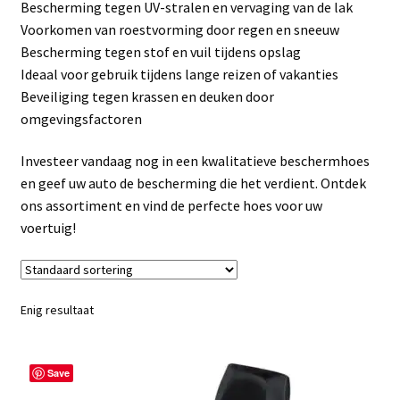
Bescherming tegen UV-stralen en vervaging van de lak
Linkpartners
Voorkomen van roestvorming door regen en sneeuw
Bescherming tegen stof en vuil tijdens opslag
My account
Ideaal voor gebruik tijdens lange reizen of vakanties
Beveiliging tegen krassen en deuken door
Over Ons
omgevingsfactoren
Overzicht
Investeer vandaag nog in een kwalitatieve beschermhoes
en geef uw auto de bescherming die het verdient. Ontdek
Privacybeleid
ons assortiment en vind de perfecte hoes voor uw
voertuig!
Retourbeleid
Videos
Enig resultaat
Winkelwagen
Save