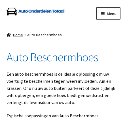
Ga
Ga
Menu
door
naar
naar
de
Home
navigatie
inhoud
Home
Auto Beschermhoes
Algemene Voorwaarden
Auto Beschermhoes
Auto Onderdelen Shop
Betalen en Verzenden
Een auto beschermhoes is de ideale oplossing om uw
voertuig te beschermen tegen weersinvloeden, vuil en
Blog
krassen. Of u nu uw auto buiten parkeert of deze tijdelijk
wilt opbergen, een goede hoes biedt gemoedsrust en
Contact
verlengt de levensduur van uw auto.
Typische toepassingen van Auto Beschermhoes
Klantenservice