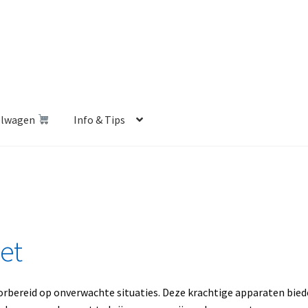
elwagen
Info & Tips
len Shop
Betalen en Verzenden
Blog
Contact
Klantenservice
Privacybeleid
Retourbeleid
Videos
Winkelwagen
et
oorbereid op onverwachte situaties. Deze krachtige apparaten bie