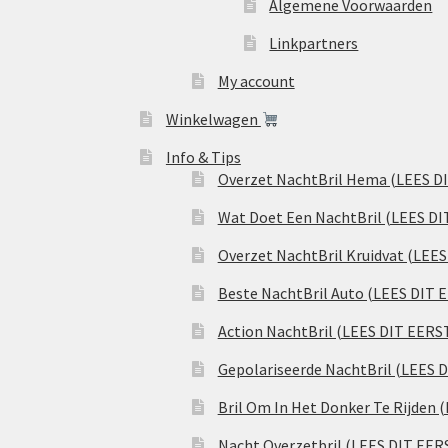
Algemene Voorwaarden
Linkpartners
My account
Winkelwagen
Info & Tips
Overzet NachtBril Hema (LEES D
Wat Doet Een NachtBril (LEES DI
Overzet NachtBril Kruidvat (LEE
Beste NachtBril Auto (LEES DIT 
Action NachtBril (LEES DIT EERS
Gepolariseerde NachtBril (LEES 
Bril Om In Het Donker Te Rijden 
Nacht Overzetbril (LEES DIT EER