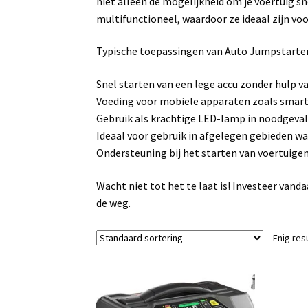
niet alleen de mogelijkheid om je voertuig sn
multifunctioneel, waardoor ze ideaal zijn vo
Typische toepassingen van Auto Jumpstarter
Snel starten van een lege accu zonder hulp v
Voeding voor mobiele apparaten zoals smartp
Gebruik als krachtige LED-lamp in noodgevall
Ideaal voor gebruik in afgelegen gebieden waa
Ondersteuning bij het starten van voertuige
Wacht niet tot het te laat is! Investeer vand
de weg.
Enig res