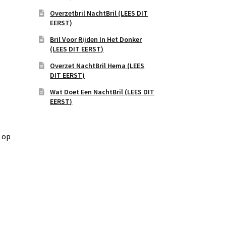
Overzetbril NachtBril (LEES DIT
EERST)
Bril Voor Rijden In Het Donker
(LEES DIT EERST)
Overzet NachtBril Hema (LEES
DIT EERST)
Wat Doet Een NachtBril (LEES DIT
EERST)
d op