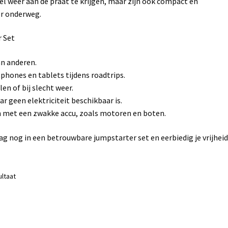
el weer aan de praat te krijgen, maar zijn ook compact en
or onderweg.
 Set
an anderen.
hones en tablets tijdens roadtrips.
en of bij slecht weer.
r geen elektriciteit beschikbaar is.
n met een zwakke accu, zoals motoren en boten.
aag nog in een betrouwbare jumpstarter set en eerbiedig je vrijhei
ultaat