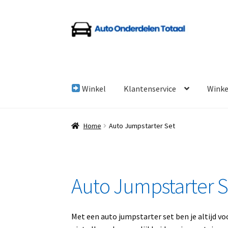
Ga
Ga
door
naar
naar
de
navigatie
inhoud
Winkel
Klantenservice
Wink
Home
Algemene Voorwaarden
Auto Onderde
Home
Auto Jumpstarter Set
Linkpartners
My account
Over Ons
Overzicht
Auto Jumpstarter S
Met een auto jumpstarter set ben je altijd v