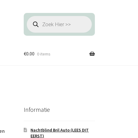
Producten
zoeken
€
0.00
0 items
Informatie
Nachtblind Bril Auto (LEES DIT
den
EERST)