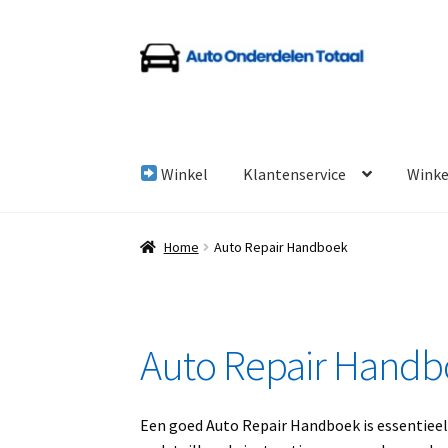
Ga
Ga
door
naar
naar
de
navigatie
inhoud
Winkel
Klantenservice
Wink
Home
Algemene Voorwaarden
Auto Onderde
Home
Auto Repair Handboek
Linkpartners
My account
Over Ons
Overzicht
Auto Repair Hand
Een goed Auto Repair Handboek is essentieel 