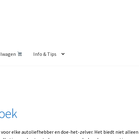
elwagen
Info & Tips
len Shop
Betalen en Verzenden
Blog
Contact
Klantenservice
Privacybeleid
Retourbeleid
Videos
Winkelwagen
boek
voor elke autoliefhebber en doe-het-zelver. Het biedt niet alleen