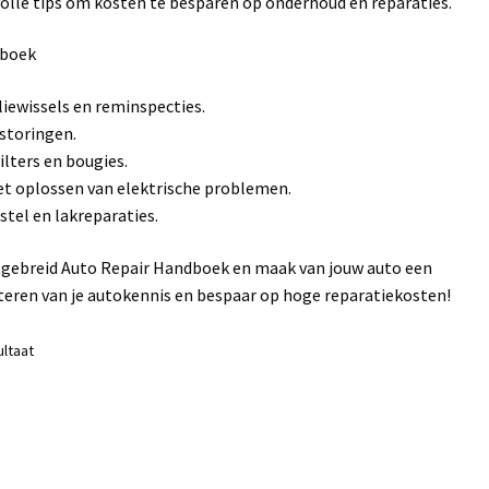
volle tips om kosten te besparen op onderhoud en reparaties.
dboek
iewissels en reminspecties.
storingen.
ilters en bougies.
et oplossen van elektrische problemen.
stel en lakreparaties.
tgebreid Auto Repair Handboek en maak van jouw auto een
eren van je autokennis en bespaar op hoge reparatiekosten!
ultaat