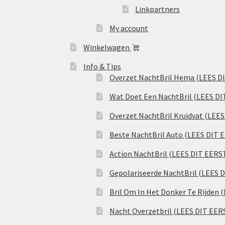
Linkpartners
My account
Winkelwagen
Info & Tips
Overzet NachtBril Hema (LEES D
Wat Doet Een NachtBril (LEES DI
Overzet NachtBril Kruidvat (LEE
Beste NachtBril Auto (LEES DIT 
Action NachtBril (LEES DIT EERS
Gepolariseerde NachtBril (LEES 
Bril Om In Het Donker Te Rijden 
Nacht Overzetbril (LEES DIT EER