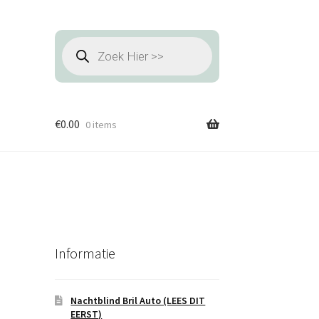
Producten
zoeken
€
0.00
0 items
Informatie
Nachtblind Bril Auto (LEES DIT
EERST)