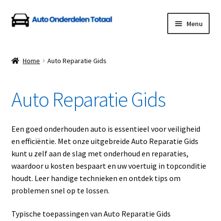
Ga
Ga
Menu
door
naar
naar
de
Home
navigatie
inhoud
Home
Auto Reparatie Gids
Algemene Voorwaarden
Auto Reparatie Gids
Auto Onderdelen Shop
Betalen en Verzenden
Een goed onderhouden auto is essentieel voor veiligheid
en efficiëntie. Met onze uitgebreide Auto Reparatie Gids
Blog
kunt u zelf aan de slag met onderhoud en reparaties,
waardoor u kosten bespaart en uw voertuig in topconditie
Contact
houdt. Leer handige technieken en ontdek tips om
problemen snel op te lossen.
Klantenservice
Typische toepassingen van Auto Reparatie Gids