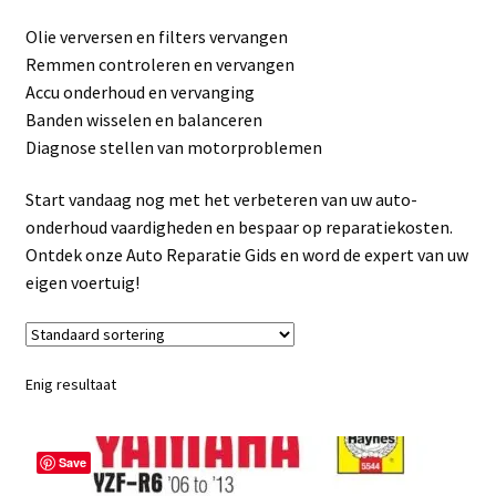
Linkpartners
Olie verversen en filters vervangen
Remmen controleren en vervangen
My account
Accu onderhoud en vervanging
Banden wisselen en balanceren
Over Ons
Diagnose stellen van motorproblemen
Overzicht
Start vandaag nog met het verbeteren van uw auto-
onderhoud vaardigheden en bespaar op reparatiekosten.
Privacybeleid
Ontdek onze Auto Reparatie Gids en word de expert van uw
eigen voertuig!
Retourbeleid
Videos
Enig resultaat
Winkelwagen
Save