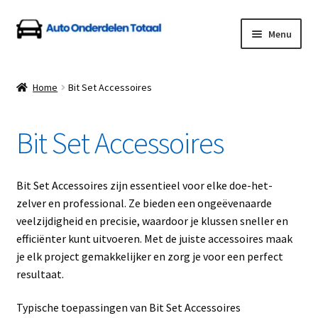
Ga
Ga
Menu
door
naar
naar
de
Home
navigatie
inhoud
Home
Bit Set Accessoires
Algemene Voorwaarden
Bit Set Accessoires
Auto Onderdelen Shop
Betalen en Verzenden
Bit Set Accessoires zijn essentieel voor elke doe-het-
zelver en professional. Ze bieden een ongeëvenaarde
Blog
veelzijdigheid en precisie, waardoor je klussen sneller en
efficiënter kunt uitvoeren. Met de juiste accessoires maak
Contact
je elk project gemakkelijker en zorg je voor een perfect
resultaat.
Klantenservice
Typische toepassingen van Bit Set Accessoires