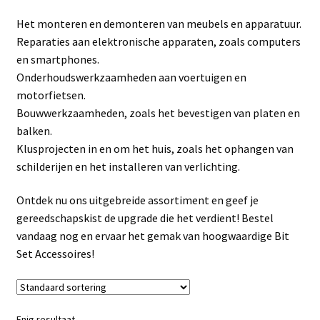
Linkpartners
Het monteren en demonteren van meubels en apparatuur.
Reparaties aan elektronische apparaten, zoals computers
My account
en smartphones.
Onderhoudswerkzaamheden aan voertuigen en
Over Ons
motorfietsen.
Bouwwerkzaamheden, zoals het bevestigen van platen en
Overzicht
balken.
Klusprojecten in en om het huis, zoals het ophangen van
Privacybeleid
schilderijen en het installeren van verlichting.
Ontdek nu ons uitgebreide assortiment en geef je
Retourbeleid
gereedschapskist de upgrade die het verdient! Bestel
vandaag nog en ervaar het gemak van hoogwaardige Bit
Videos
Set Accessoires!
Winkelwagen
Enig resultaat