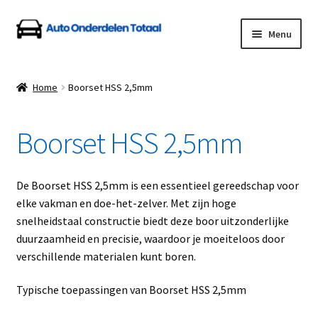
Ga
Ga
Menu
door
naar
naar
de
Home
navigatie
inhoud
Home
Boorset HSS 2,5mm
Algemene Voorwaarden
Boorset HSS 2,5mm
Auto Onderdelen Shop
Betalen en Verzenden
De Boorset HSS 2,5mm is een essentieel gereedschap voor
elke vakman en doe-het-zelver. Met zijn hoge
Blog
snelheidstaal constructie biedt deze boor uitzonderlijke
duurzaamheid en precisie, waardoor je moeiteloos door
Contact
verschillende materialen kunt boren.
Typische toepassingen van Boorset HSS 2,5mm
Klantenservice