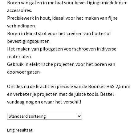
Boren van gaten in metaal voor bevestigingsmiddelen en
Linkpartners
accessoires.
Precisiewerk in hout, ideaal voor het maken van fijne
My account
verbindingen.
Boren in kunststof voor het creëren van holtes of
Over Ons
bevestigingspunten.
Het maken van pilotgaten voor schroeven in diverse
Overzicht
materialen.
Gebruik in elektrische projecten voor het boren van
Privacybeleid
doorvoer gaten.
Ontdek nu de kracht en precisie van de Boorset HSS 2,5mm
Retourbeleid
en verbeter je projecten met de juiste tools. Bestel
vandaag nog en ervaar het verschil!
Videos
Winkelwagen
Enig resultaat