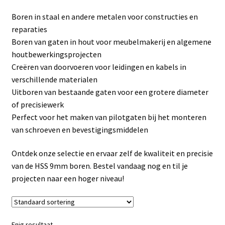
Linkpartners
Boren in staal en andere metalen voor constructies en
reparaties
My account
Boren van gaten in hout voor meubelmakerij en algemene
houtbewerkingsprojecten
Over Ons
Creëren van doorvoeren voor leidingen en kabels in
verschillende materialen
Overzicht
Uitboren van bestaande gaten voor een grotere diameter
of precisiewerk
Privacybeleid
Perfect voor het maken van pilotgaten bij het monteren
van schroeven en bevestigingsmiddelen
Retourbeleid
Ontdek onze selectie en ervaar zelf de kwaliteit en precisie
van de HSS 9mm boren. Bestel vandaag nog en til je
Videos
projecten naar een hoger niveau!
Winkelwagen
Enig resultaat