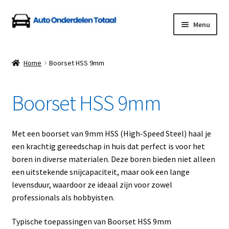
Ga
Ga
Menu
door
naar
naar
de
Home
navigatie
inhoud
Home
Boorset HSS 9mm
Algemene Voorwaarden
Boorset HSS 9mm
Auto Onderdelen Shop
Betalen en Verzenden
Met een boorset van 9mm HSS (High-Speed Steel) haal je
een krachtig gereedschap in huis dat perfect is voor het
Blog
boren in diverse materialen. Deze boren bieden niet alleen
een uitstekende snijcapaciteit, maar ook een lange
Contact
levensduur, waardoor ze ideaal zijn voor zowel
professionals als hobbyisten.
Klantenservice
Typische toepassingen van Boorset HSS 9mm