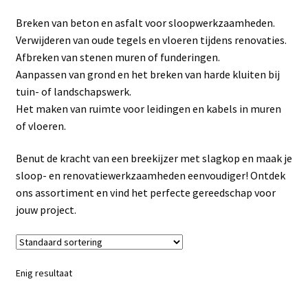
Linkpartners
Breken van beton en asfalt voor sloopwerkzaamheden.
Verwijderen van oude tegels en vloeren tijdens renovaties.
My account
Afbreken van stenen muren of funderingen.
Aanpassen van grond en het breken van harde kluiten bij
Over Ons
tuin- of landschapswerk.
Het maken van ruimte voor leidingen en kabels in muren
Overzicht
of vloeren.
Privacybeleid
Benut de kracht van een breekijzer met slagkop en maak je
sloop- en renovatiewerkzaamheden eenvoudiger! Ontdek
ons assortiment en vind het perfecte gereedschap voor
Retourbeleid
jouw project.
Videos
Winkelwagen
Enig resultaat