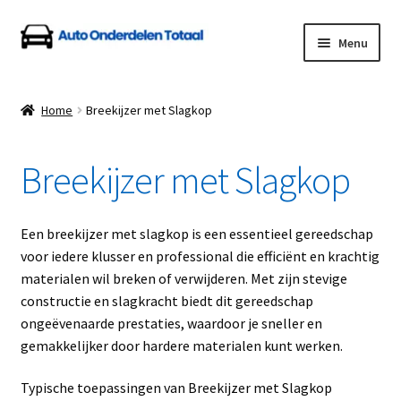
Ga
Ga
Menu
door
naar
naar
de
Home
navigatie
inhoud
Home
Breekijzer met Slagkop
Algemene Voorwaarden
Breekijzer met Slagkop
Auto Onderdelen Shop
Betalen en Verzenden
Een breekijzer met slagkop is een essentieel gereedschap
voor iedere klusser en professional die efficiënt en krachtig
Blog
materialen wil breken of verwijderen. Met zijn stevige
constructie en slagkracht biedt dit gereedschap
Contact
ongeëvenaarde prestaties, waardoor je sneller en
gemakkelijker door hardere materialen kunt werken.
Klantenservice
Typische toepassingen van Breekijzer met Slagkop