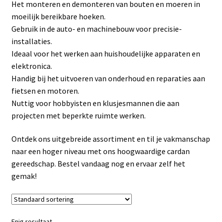
Het monteren en demonteren van bouten en moeren in
Linkpartners
moeilijk bereikbare hoeken.
Gebruik in de auto- en machinebouw voor precisie-
My account
installaties.
Ideaal voor het werken aan huishoudelijke apparaten en
Over Ons
elektronica.
Handig bij het uitvoeren van onderhoud en reparaties aan
Overzicht
fietsen en motoren.
Nuttig voor hobbyisten en klusjesmannen die aan
Privacybeleid
projecten met beperkte ruimte werken.
Ontdek ons uitgebreide assortiment en til je vakmanschap
Retourbeleid
naar een hoger niveau met ons hoogwaardige cardan
gereedschap. Bestel vandaag nog en ervaar zelf het
Videos
gemak!
Winkelwagen
Enig resultaat