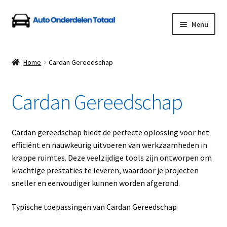
Ga
Ga
Menu
door
naar
naar
de
Home
navigatie
inhoud
Home
Cardan Gereedschap
Algemene Voorwaarden
Cardan Gereedschap
Auto Onderdelen Shop
Betalen en Verzenden
Cardan gereedschap biedt de perfecte oplossing voor het
efficiënt en nauwkeurig uitvoeren van werkzaamheden in
Blog
krappe ruimtes. Deze veelzijdige tools zijn ontworpen om
krachtige prestaties te leveren, waardoor je projecten
Contact
sneller en eenvoudiger kunnen worden afgerond.
Typische toepassingen van Cardan Gereedschap
Klantenservice