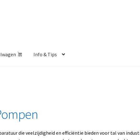
elwagen
Info & Tips
len Shop
Betalen en Verzenden
Blog
Contact
Klantenservice
Privacybeleid
Retourbeleid
Videos
Winkelwagen
 Pompen
tuur die veelzijdigheid en efficiëntie bieden voor tal van indust