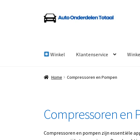
Ga
Ga
door
naar
naar
de
navigatie
inhoud
Winkel
Klantenservice
Wink
Home
Algemene Voorwaarden
Auto Onderde
Home
Compressoren en Pompen
Linkpartners
My account
Over Ons
Overzicht
Compressoren en
Compressoren en pompen zijn essentiële appara