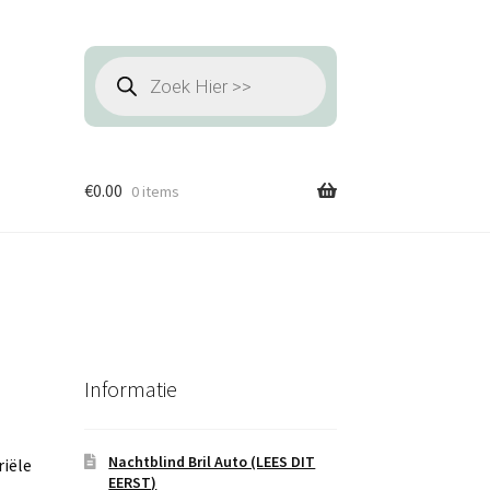
Producten
zoeken
€
0.00
0 items
Informatie
Nachtblind Bril Auto (LEES DIT
riële
EERST)