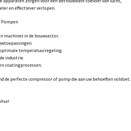
e apparaten zorgen voor een betrouwbare toevoer van lucht,
ler en effectiever verlopen.
en Pompen
n machines in de bouwsector.
ouwtoepassingen.
 optimale temperatuurregeling.
de industrie.
en coatingprocessen.
nd de perfecte compressor of pomp die aan uw behoeften voldoet.
ultaat