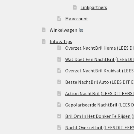
Linkpartners
My account
Winkelwagen
Info & Tips
Overzet NachtBril Hema (LEES D
Wat Doet Een NachtBril (LEES DI
Overzet NachtBril Kruidvat (LEE
Beste NachtBril Auto (LEES DIT 
Action NachtBril (LEES DIT EERS
Gepolariseerde NachtBril (LEES 
Bril Om In Het Donker Te Rijden 
Nacht Overzetbril (LEES DIT EER