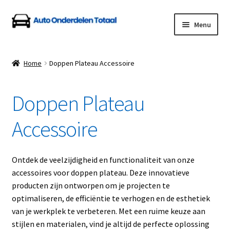
Ga
Ga
Menu
door
naar
naar
de
Home
navigatie
inhoud
Home
Doppen Plateau Accessoire
Algemene Voorwaarden
Doppen Plateau
Auto Onderdelen Shop
Accessoire
Betalen en Verzenden
Blog
Ontdek de veelzijdigheid en functionaliteit van onze
accessoires voor doppen plateau. Deze innovatieve
Contact
producten zijn ontworpen om je projecten te
optimaliseren, de efficiëntie te verhogen en de esthetiek
van je werkplek te verbeteren. Met een ruime keuze aan
Klantenservice
stijlen en materialen, vind je altijd de perfecte oplossing