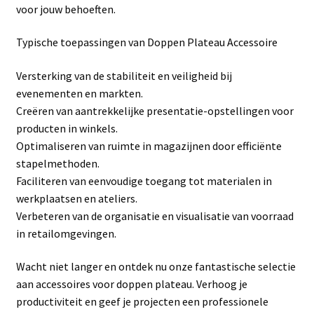
voor jouw behoeften.
Linkpartners
Typische toepassingen van Doppen Plateau Accessoire
My account
Versterking van de stabiliteit en veiligheid bij
Over Ons
evenementen en markten.
Creëren van aantrekkelijke presentatie-opstellingen voor
Overzicht
producten in winkels.
Optimaliseren van ruimte in magazijnen door efficiënte
Privacybeleid
stapelmethoden.
Faciliteren van eenvoudige toegang tot materialen in
werkplaatsen en ateliers.
Retourbeleid
Verbeteren van de organisatie en visualisatie van voorraad
in retailomgevingen.
Videos
Wacht niet langer en ontdek nu onze fantastische selectie
Winkelwagen
aan accessoires voor doppen plateau. Verhoog je
productiviteit en geef je projecten een professionele