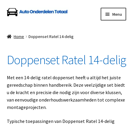
Ga
Ga
Menu
door
naar
naar
de
Home
navigatie
inhoud
Home
Doppenset Ratel 14-delig
Algemene Voorwaarden
Doppenset Ratel 14-delig
Auto Onderdelen Shop
Betalen en Verzenden
Met een 14-delig ratel doppenset heeft u altijd het juiste
gereedschap binnen handbereik. Deze veelzijdige set biedt
Blog
u de kracht en precisie die nodig zijn voor diverse klussen,
van eenvoudige onderhoudswerkzaamheden tot complexe
Contact
montageprojecten.
Typische toepassingen van Doppenset Ratel 14-delig
Klantenservice