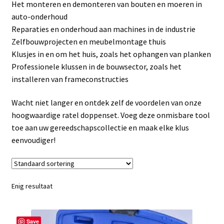
Het monteren en demonteren van bouten en moeren in
Linkpartners
auto-onderhoud
Reparaties en onderhoud aan machines in de industrie
My account
Zelfbouwprojecten en meubelmontage thuis
Klusjes in en om het huis, zoals het ophangen van planken
Over Ons
Professionele klussen in de bouwsector, zoals het
installeren van frameconstructies
Overzicht
Wacht niet langer en ontdek zelf de voordelen van onze
Privacybeleid
hoogwaardige ratel doppenset. Voeg deze onmisbare tool
toe aan uw gereedschapscollectie en maak elke klus
eenvoudiger!
Retourbeleid
Videos
Enig resultaat
Winkelwagen
Save