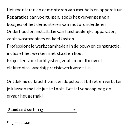
Linkpartners
Het monteren en demonteren van meubels en apparatuur
Reparaties aan voertuigen, zoals het vervangen van
My account
bougies of het demonteren van motoronderdelen
Onderhoud en installatie van huishoudelijke apparaten,
Over Ons
zoals wasmachines en koelkasten
Professionele werkzaamheden in de bouw en constructie,
Overzicht
inclusief het werken met staal en hout
Projecten voor hobbyisten, zoals modelbouw of
Privacybeleid
elektronica, waarbij precisiewerk vereist is
Ontdek nu de kracht van een dopsleutel bitset en verbeter
Retourbeleid
je klussen met de juiste tools. Bestel vandaag nog en
ervaar het gemak!
Videos
Winkelwagen
Enig resultaat