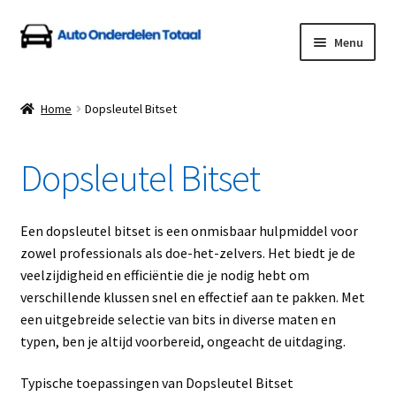
Ga
Ga
Menu
door
naar
naar
de
Home
navigatie
inhoud
Home
Dopsleutel Bitset
Algemene Voorwaarden
Dopsleutel Bitset
Auto Onderdelen Shop
Betalen en Verzenden
Een dopsleutel bitset is een onmisbaar hulpmiddel voor
zowel professionals als doe-het-zelvers. Het biedt je de
Blog
veelzijdigheid en efficiëntie die je nodig hebt om
verschillende klussen snel en effectief aan te pakken. Met
Contact
een uitgebreide selectie van bits in diverse maten en
typen, ben je altijd voorbereid, ongeacht de uitdaging.
Klantenservice
Typische toepassingen van Dopsleutel Bitset