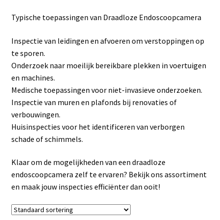
Linkpartners
Typische toepassingen van Draadloze Endoscoopcamera
My account
Inspectie van leidingen en afvoeren om verstoppingen op
te sporen.
Over Ons
Onderzoek naar moeilijk bereikbare plekken in voertuigen
en machines.
Overzicht
Medische toepassingen voor niet-invasieve onderzoeken.
Inspectie van muren en plafonds bij renovaties of
Privacybeleid
verbouwingen.
Huisinspecties voor het identificeren van verborgen
schade of schimmels.
Retourbeleid
Klaar om de mogelijkheden van een draadloze
Videos
endoscoopcamera zelf te ervaren? Bekijk ons assortiment
en maak jouw inspecties efficiënter dan ooit!
Winkelwagen