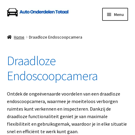
Ga
Ga
Menu
door
naar
naar
de
Home
navigatie
inhoud
Home
Draadloze Endoscoopcamera
Algemene Voorwaarden
Draadloze
Auto Onderdelen Shop
Endoscoopcamera
Betalen en Verzenden
Blog
Ontdek de ongeëvenaarde voordelen van een draadloze
endoscoopcamera, waarmee je moeiteloos verborgen
Contact
ruimtes kunt verkennen en inspecteren. Dankzij de
draadloze functionaliteit geniet je van maximale
flexibiliteit en gebruiksgemak, waardoor je in elke situatie
Klantenservice
snel en efficiënt te werk kunt gaan.