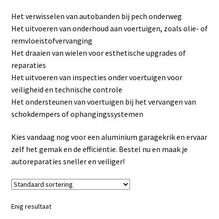
Linkpartners
Het verwisselen van autobanden bij pech onderweg
Het uitvoeren van onderhoud aan voertuigen, zoals olie- of
My account
remvloeistofvervanging
Het draaien van wielen voor esthetische upgrades of
Over Ons
reparaties
Het uitvoeren van inspecties onder voertuigen voor
Overzicht
veiligheid en technische controle
Het ondersteunen van voertuigen bij het vervangen van
Privacybeleid
schokdempers of ophangingssystemen
Kies vandaag nog voor een aluminium garagekrik en ervaar
Retourbeleid
zelf het gemak en de efficiëntie. Bestel nu en maak je
autoreparaties sneller en veiliger!
Videos
Winkelwagen
Enig resultaat