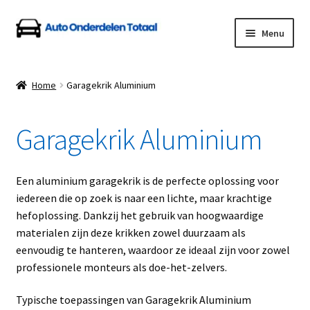
Ga
Ga
Menu
door
naar
naar
de
Home
navigatie
inhoud
Home
Garagekrik Aluminium
Algemene Voorwaarden
Garagekrik Aluminium
Auto Onderdelen Shop
Betalen en Verzenden
Een aluminium garagekrik is de perfecte oplossing voor
iedereen die op zoek is naar een lichte, maar krachtige
Blog
hefoplossing. Dankzij het gebruik van hoogwaardige
materialen zijn deze krikken zowel duurzaam als
Contact
eenvoudig te hanteren, waardoor ze ideaal zijn voor zowel
professionele monteurs als doe-het-zelvers.
Klantenservice
Typische toepassingen van Garagekrik Aluminium