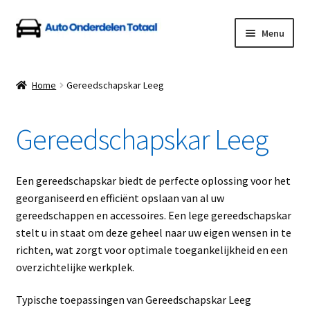
Ga
Ga
Menu
door
naar
naar
de
Home
navigatie
inhoud
Home
Gereedschapskar Leeg
Algemene Voorwaarden
Gereedschapskar Leeg
Auto Onderdelen Shop
Betalen en Verzenden
Een gereedschapskar biedt de perfecte oplossing voor het
georganiseerd en efficiënt opslaan van al uw
Blog
gereedschappen en accessoires. Een lege gereedschapskar
stelt u in staat om deze geheel naar uw eigen wensen in te
Contact
richten, wat zorgt voor optimale toegankelijkheid en een
overzichtelijke werkplek.
Klantenservice
Typische toepassingen van Gereedschapskar Leeg