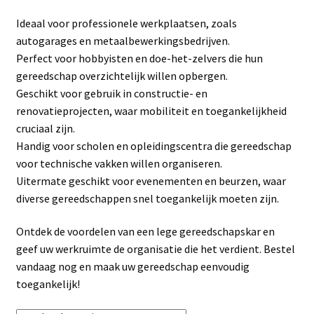
Linkpartners
Ideaal voor professionele werkplaatsen, zoals
autogarages en metaalbewerkingsbedrijven.
My account
Perfect voor hobbyisten en doe-het-zelvers die hun
gereedschap overzichtelijk willen opbergen.
Over Ons
Geschikt voor gebruik in constructie- en
renovatieprojecten, waar mobiliteit en toegankelijkheid
Overzicht
cruciaal zijn.
Handig voor scholen en opleidingscentra die gereedschap
Privacybeleid
voor technische vakken willen organiseren.
Uitermate geschikt voor evenementen en beurzen, waar
diverse gereedschappen snel toegankelijk moeten zijn.
Retourbeleid
Ontdek de voordelen van een lege gereedschapskar en
Videos
geef uw werkruimte de organisatie die het verdient. Bestel
vandaag nog en maak uw gereedschap eenvoudig
Winkelwagen
toegankelijk!