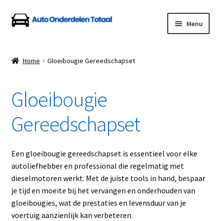
Ga
Ga
Menu
door
naar
naar
de
Home
navigatie
inhoud
Home
Gloeibougie Gereedschapset
Algemene Voorwaarden
Gloeibougie
Auto Onderdelen Shop
Gereedschapset
Betalen en Verzenden
Blog
Een gloeibougie gereedschapset is essentieel voor elke
autoliefhebber en professional die regelmatig met
Contact
dieselmotoren werkt. Met de juiste tools in hand, bespaar
je tijd en moeite bij het vervangen en onderhouden van
gloeibougies, wat de prestaties en levensduur van je
Klantenservice
voertuig aanzienlijk kan verbeteren.