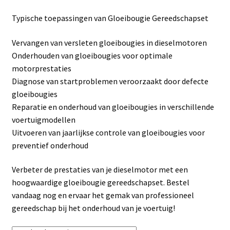
Linkpartners
Typische toepassingen van Gloeibougie Gereedschapset
My account
Vervangen van versleten gloeibougies in dieselmotoren
Onderhouden van gloeibougies voor optimale
Over Ons
motorprestaties
Diagnose van startproblemen veroorzaakt door defecte
Overzicht
gloeibougies
Reparatie en onderhoud van gloeibougies in verschillende
Privacybeleid
voertuigmodellen
Uitvoeren van jaarlijkse controle van gloeibougies voor
preventief onderhoud
Retourbeleid
Verbeter de prestaties van je dieselmotor met een
Videos
hoogwaardige gloeibougie gereedschapset. Bestel
vandaag nog en ervaar het gemak van professioneel
Winkelwagen
gereedschap bij het onderhoud van je voertuig!