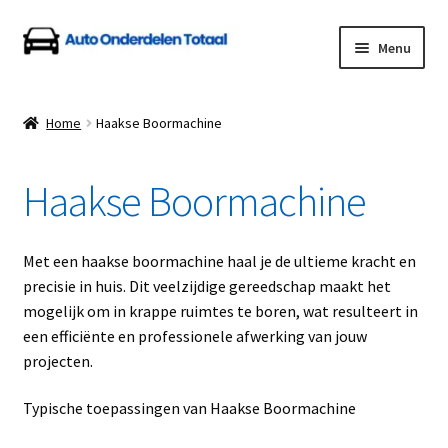
Ga
Ga
Menu
door
naar
naar
de
Home
navigatie
inhoud
Home
Haakse Boormachine
Algemene Voorwaarden
Haakse Boormachine
Auto Onderdelen Shop
Betalen en Verzenden
Met een haakse boormachine haal je de ultieme kracht en
precisie in huis. Dit veelzijdige gereedschap maakt het
Blog
mogelijk om in krappe ruimtes te boren, wat resulteert in
een efficiënte en professionele afwerking van jouw
Contact
projecten.
Typische toepassingen van Haakse Boormachine
Klantenservice