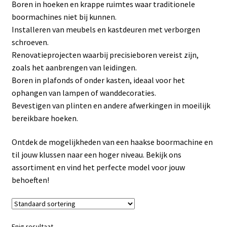
Boren in hoeken en krappe ruimtes waar traditionele
Linkpartners
boormachines niet bij kunnen.
Installeren van meubels en kastdeuren met verborgen
My account
schroeven.
Renovatieprojecten waarbij precisieboren vereist zijn,
Over Ons
zoals het aanbrengen van leidingen.
Boren in plafonds of onder kasten, ideaal voor het
Overzicht
ophangen van lampen of wanddecoraties.
Bevestigen van plinten en andere afwerkingen in moeilijk
Privacybeleid
bereikbare hoeken.
Ontdek de mogelijkheden van een haakse boormachine en
Retourbeleid
til jouw klussen naar een hoger niveau. Bekijk ons
assortiment en vind het perfecte model voor jouw
Videos
behoeften!
Winkelwagen
Enig resultaat