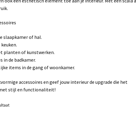
en ook een esthetisch element toe aan je interieur. Met een scala 
uik.
essoires
e slaapkamer of hal.
 keuken.
et planten of kunstwerken.
s in de badkamer.
ijke items in de gang of woonkamer.
ormige accessoires en geef jouw interieur de upgrade die het
et stijl en functionaliteit!
ultaat