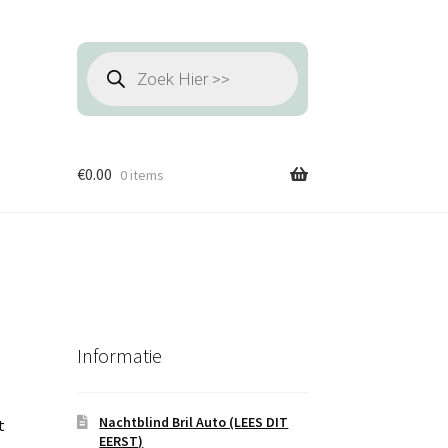
Producten
zoeken
€
0.00
0 items
Informatie
Nachtblind Bril Auto (LEES DIT
t
EERST)