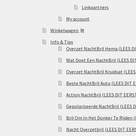
Linkpartners
My account
Winkelwagen
Info & Tips
Overzet NachtBril Hema (LEES D
Wat Doet Een NachtBril (LEES DI
Overzet NachtBril Kruidvat (LEE
Beste NachtBril Auto (LEES DIT 
Action NachtBril (LEES DIT EERS
Gepolariseerde NachtBril (LEES 
Bril Om In Het Donker Te Rijden 
Nacht Overzetbril (LEES DIT EER