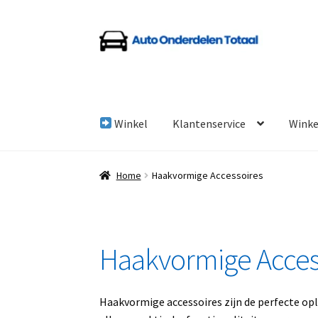
Ga
Ga
door
naar
naar
de
navigatie
inhoud
Winkel
Klantenservice
Wink
Home
Algemene Voorwaarden
Auto Onderde
Home
Haakvormige Accessoires
Linkpartners
My account
Over Ons
Overzicht
Haakvormige Acces
Haakvormige accessoires zijn de perfecte opl