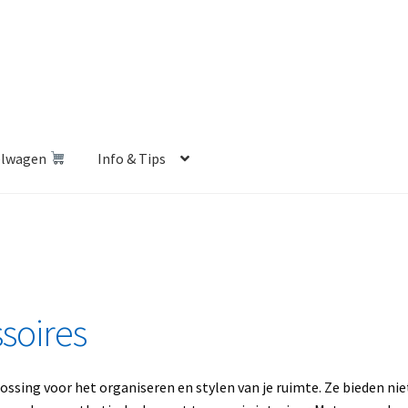
elwagen
Info & Tips
len Shop
Betalen en Verzenden
Blog
Contact
Klantenservice
Privacybeleid
Retourbeleid
Videos
Winkelwagen
soires
ossing voor het organiseren en stylen van je ruimte. Ze bieden nie