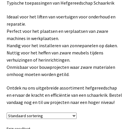
Typische toepassingen van Hefgereedschap Schaarkrik
Linkpartners
Ideaal voor het liften van voertuigen voor onderhoud en
My account
reparatie.
Perfect voor het plaatsen en verplaatsen van zware
Over Ons
machines in werkplaatsen.
Handig voor het installeren van zonnepanelen op daken.
Overzicht
Nuttig voor het heffen van zware meubels tijdens
verhuizingen of herinrichtingen.
Privacybeleid
Onmisbaar voor bouwprojecten waar zware materialen
omhoog moeten worden getild.
Retourbeleid
Ontdek nu ons uitgebreide assortiment hefgereedschap
en ervaar de kracht en efficiëntie van een schaarkrik. Bestel
Videos
vandaag nog en til uw projecten naar een hoger niveau!
Winkelwagen
Enig resultaat