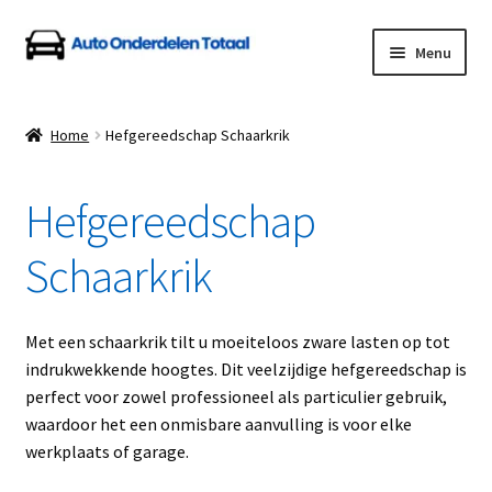
Ga
Ga
Menu
door
naar
naar
de
Home
navigatie
inhoud
Home
Hefgereedschap Schaarkrik
Algemene Voorwaarden
Hefgereedschap
Auto Onderdelen Shop
Schaarkrik
Betalen en Verzenden
Blog
Met een schaarkrik tilt u moeiteloos zware lasten op tot
indrukwekkende hoogtes. Dit veelzijdige hefgereedschap is
Contact
perfect voor zowel professioneel als particulier gebruik,
waardoor het een onmisbare aanvulling is voor elke
werkplaats of garage.
Klantenservice