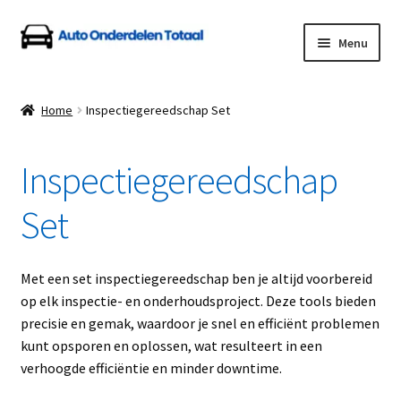
Ga
Ga
Menu
door
naar
naar
de
Home
navigatie
inhoud
Home
Inspectiegereedschap Set
Algemene Voorwaarden
Inspectiegereedschap
Auto Onderdelen Shop
Set
Betalen en Verzenden
Blog
Met een set inspectiegereedschap ben je altijd voorbereid
op elk inspectie- en onderhoudsproject. Deze tools bieden
Contact
precisie en gemak, waardoor je snel en efficiënt problemen
kunt opsporen en oplossen, wat resulteert in een
verhoogde efficiëntie en minder downtime.
Klantenservice