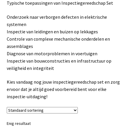
Typische toepassingen van Inspectiegereedschap Set
Linkpartners
Onderzoek naar verborgen defecten in elektrische
My account
systemen
Inspectie van leidingen en buizen op lekkages
Over Ons
Controle van complexe mechanische onderdelen en
assemblages
Overzicht
Diagnose van motorproblemen in voertuigen
Inspectie van bouwconstructies en infrastructuur op
Privacybeleid
veiligheid en integriteit
Kies vandaag nog jouw inspectiegereedschap set en zorg
Retourbeleid
ervoor dat je altijd goed voorbereid bent voor elke
inspectie-uitdaging!
Videos
Winkelwagen
Enig resultaat