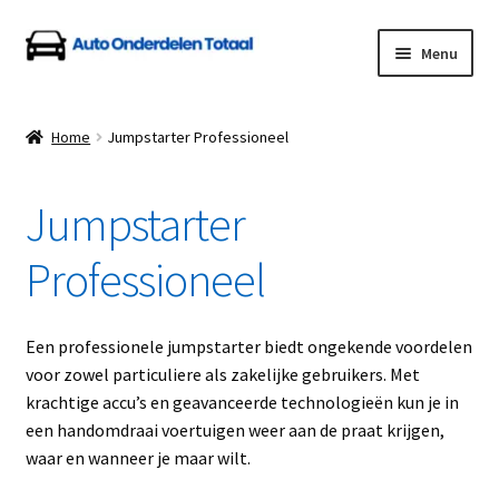
Ga
Ga
Menu
door
naar
naar
de
Home
navigatie
inhoud
Home
Jumpstarter Professioneel
Algemene Voorwaarden
Jumpstarter
Auto Onderdelen Shop
Professioneel
Betalen en Verzenden
Blog
Een professionele jumpstarter biedt ongekende voordelen
voor zowel particuliere als zakelijke gebruikers. Met
Contact
krachtige accu’s en geavanceerde technologieën kun je in
een handomdraai voertuigen weer aan de praat krijgen,
waar en wanneer je maar wilt.
Klantenservice