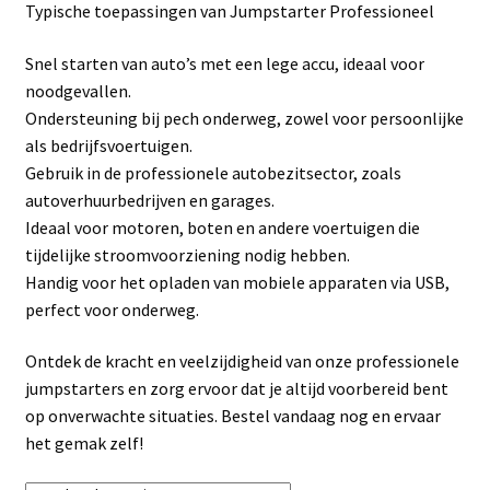
Typische toepassingen van Jumpstarter Professioneel
Linkpartners
Snel starten van auto’s met een lege accu, ideaal voor
My account
noodgevallen.
Ondersteuning bij pech onderweg, zowel voor persoonlijke
Over Ons
als bedrijfsvoertuigen.
Gebruik in de professionele autobezitsector, zoals
Overzicht
autoverhuurbedrijven en garages.
Ideaal voor motoren, boten en andere voertuigen die
Privacybeleid
tijdelijke stroomvoorziening nodig hebben.
Handig voor het opladen van mobiele apparaten via USB,
perfect voor onderweg.
Retourbeleid
Ontdek de kracht en veelzijdigheid van onze professionele
Videos
jumpstarters en zorg ervoor dat je altijd voorbereid bent
op onverwachte situaties. Bestel vandaag nog en ervaar
Winkelwagen
het gemak zelf!