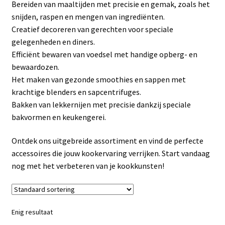
Bereiden van maaltijden met precisie en gemak, zoals het
Linkpartners
snijden, raspen en mengen van ingrediënten.
Creatief decoreren van gerechten voor speciale
My account
gelegenheden en diners.
Efficiënt bewaren van voedsel met handige opberg- en
Over Ons
bewaardozen.
Het maken van gezonde smoothies en sappen met
Overzicht
krachtige blenders en sapcentrifuges.
Bakken van lekkernijen met precisie dankzij speciale
Privacybeleid
bakvormen en keukengerei.
Ontdek ons uitgebreide assortiment en vind de perfecte
Retourbeleid
accessoires die jouw kookervaring verrijken. Start vandaag
nog met het verbeteren van je kookkunsten!
Videos
Winkelwagen
Enig resultaat