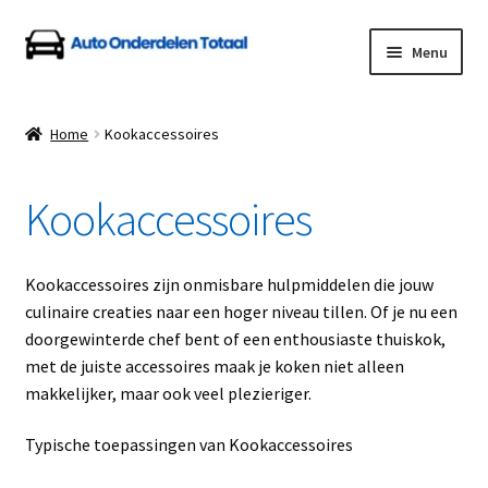
Ga
Ga
Menu
door
naar
naar
de
Home
navigatie
inhoud
Home
Kookaccessoires
Algemene Voorwaarden
Kookaccessoires
Auto Onderdelen Shop
Betalen en Verzenden
Kookaccessoires zijn onmisbare hulpmiddelen die jouw
culinaire creaties naar een hoger niveau tillen. Of je nu een
Blog
doorgewinterde chef bent of een enthousiaste thuiskok,
met de juiste accessoires maak je koken niet alleen
Contact
makkelijker, maar ook veel plezieriger.
Typische toepassingen van Kookaccessoires
Klantenservice