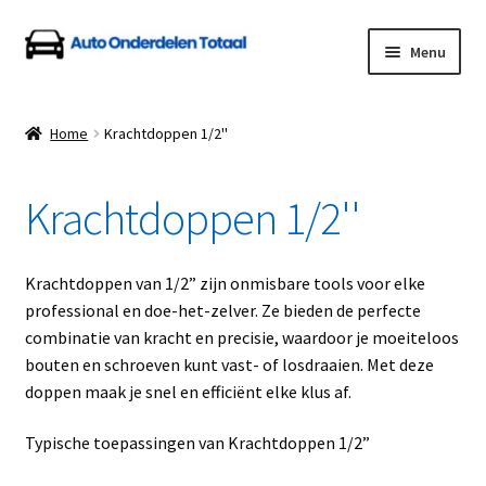
Ga
Ga
Menu
door
naar
naar
de
Home
navigatie
inhoud
Home
Krachtdoppen 1/2''
Algemene Voorwaarden
Krachtdoppen 1/2''
Auto Onderdelen Shop
Betalen en Verzenden
Krachtdoppen van 1/2” zijn onmisbare tools voor elke
professional en doe-het-zelver. Ze bieden de perfecte
Blog
combinatie van kracht en precisie, waardoor je moeiteloos
bouten en schroeven kunt vast- of losdraaien. Met deze
Contact
doppen maak je snel en efficiënt elke klus af.
Typische toepassingen van Krachtdoppen 1/2”
Klantenservice