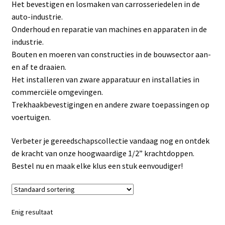
Het bevestigen en losmaken van carrosseriedelen in de
Linkpartners
auto-industrie.
Onderhoud en reparatie van machines en apparaten in de
My account
industrie.
Bouten en moeren van constructies in de bouwsector aan-
Over Ons
en af te draaien.
Het installeren van zware apparatuur en installaties in
Overzicht
commerciële omgevingen.
Trekhaakbevestigingen en andere zware toepassingen op
Privacybeleid
voertuigen.
Verbeter je gereedschapscollectie vandaag nog en ontdek
Retourbeleid
de kracht van onze hoogwaardige 1/2” krachtdoppen.
Bestel nu en maak elke klus een stuk eenvoudiger!
Videos
Winkelwagen
Enig resultaat