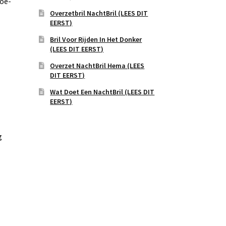
doe-
Overzetbril NachtBril (LEES DIT
EERST)
Bril Voor Rijden In Het Donker
(LEES DIT EERST)
Overzet NachtBril Hema (LEES
DIT EERST)
Wat Doet Een NachtBril (LEES DIT
EERST)
g