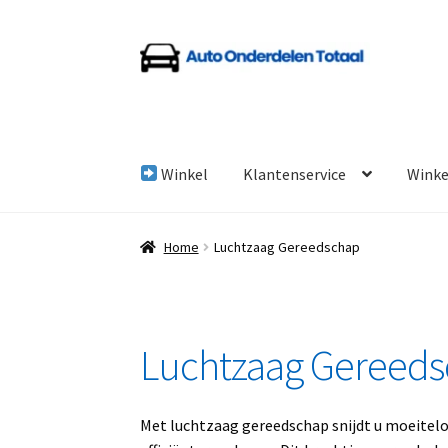
Ga
Ga
door
naar
naar
de
navigatie
inhoud
Winkel
Klantenservice
Wink
Home
Algemene Voorwaarden
Auto Onderde
Home
Luchtzaag Gereedschap
Linkpartners
My account
Over Ons
Overzicht
Luchtzaag Gereed
Met luchtzaag gereedschap snijdt u moeitelo