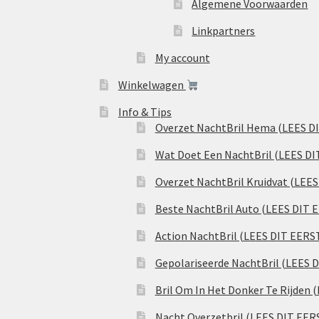
Algemene Voorwaarden
Linkpartners
My account
Winkelwagen
Info & Tips
Overzet NachtBril Hema (LEES D
Wat Doet Een NachtBril (LEES DI
Overzet NachtBril Kruidvat (LEE
Beste NachtBril Auto (LEES DIT 
Action NachtBril (LEES DIT EERS
Gepolariseerde NachtBril (LEES 
Bril Om In Het Donker Te Rijden 
Nacht Overzetbril (LEES DIT EER