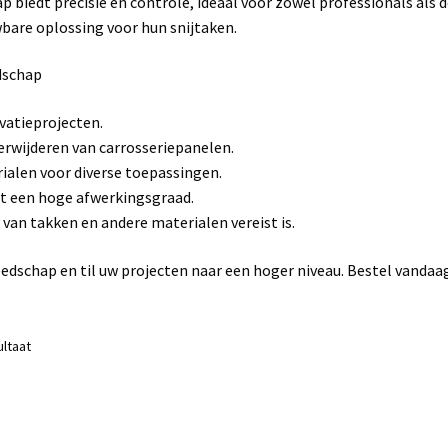
ap biedt precisie en controle, ideaal voor zowel professionals als 
wbare oplossing voor hun snijtaken.
dschap
vatieprojecten.
verwijderen van carrosseriepanelen.
alen voor diverse toepassingen.
t een hoge afwerkingsgraad.
 van takken en andere materialen vereist is.
dschap en til uw projecten naar een hoger niveau. Bestel vandaa
ultaat