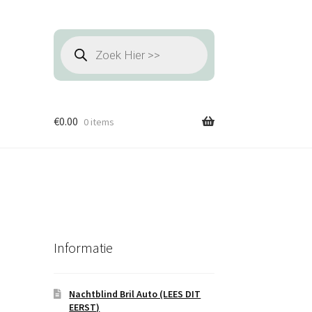
Producten
zoeken
€
0.00
0 items
Informatie
Nachtblind Bril Auto (LEES DIT
EERST)