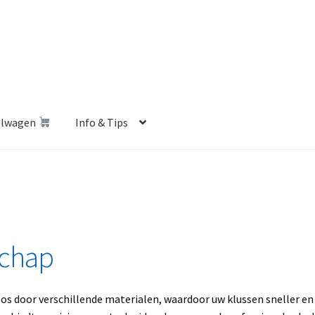
elwagen
Info & Tips
len Shop
Betalen en Verzenden
Blog
Contact
Klantenservice
Privacybeleid
Retourbeleid
Videos
Winkelwagen
schap
os door verschillende materialen, waardoor uw klussen sneller en