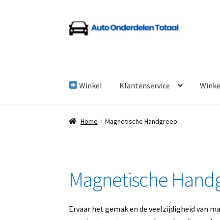
Ga
Ga
door
naar
naar
de
navigatie
inhoud
Winkel
Klantenservice
Wink
Home
Algemene Voorwaarden
Auto Onderde
Home
Magnetische Handgreep
Linkpartners
My account
Over Ons
Overzicht
Magnetische Hand
Ervaar het gemak en de veelzijdigheid van m