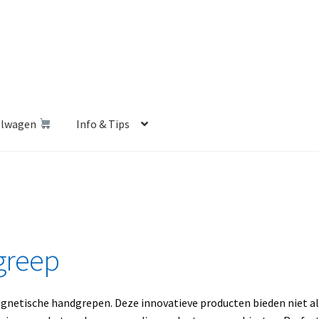
elwagen
Info & Tips
len Shop
Betalen en Verzenden
Blog
Contact
Klantenservice
Privacybeleid
Retourbeleid
Videos
Winkelwagen
greep
agnetische handgrepen. Deze innovatieve producten bieden niet a