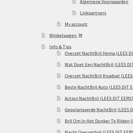
Algemene Voorwaarden
Linkpartners
My account
Winkelwagen
Info & Tips
Overzet NachtBril Hema (LEES D
Wat Doet Een NachtBril (LEES DI
Overzet NachtBril Kruidvat (LEE
Beste NachtBril Auto (LEES DIT 
Action NachtBril (LEES DIT EERS
Gepolariseerde NachtBril (LEES 
Bril Om In Het Donker Te Rijden 
Nacht Overzetbril (LEES DIT EER