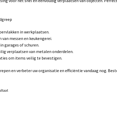
sing voor het snel en eenvoudig verplaatsen van objecten. Perfec
ndgreep
ervlakken in werkplaatsen.
en van messen en keukengerei.
in garages of schuren.
veilig verplaatsen van metalen onderdelen.
ties om items veilig te bevestigen.
pen en verbeter uw organisatie en efficiëntie vandaag nog. Best
ultaat