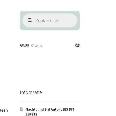
Producten
zoeken
€
0.00
0 items
Informatie
Nachtblind Bril Auto (LEES DIT
lleen
EERST)