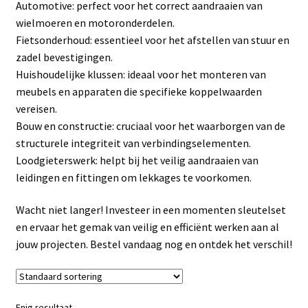
Automotive: perfect voor het correct aandraaien van
Linkpartners
wielmoeren en motoronderdelen.
Fietsonderhoud: essentieel voor het afstellen van stuur en
My account
zadel bevestigingen.
Huishoudelijke klussen: ideaal voor het monteren van
Over Ons
meubels en apparaten die specifieke koppelwaarden
vereisen.
Overzicht
Bouw en constructie: cruciaal voor het waarborgen van de
structurele integriteit van verbindingselementen.
Privacybeleid
Loodgieterswerk: helpt bij het veilig aandraaien van
leidingen en fittingen om lekkages te voorkomen.
Retourbeleid
Wacht niet langer! Investeer in een momenten sleutelset
en ervaar het gemak van veilig en efficiënt werken aan al
Videos
jouw projecten. Bestel vandaag nog en ontdek het verschil!
Winkelwagen
Enig resultaat