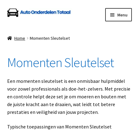
Ga
Ga
Menu
door
naar
naar
de
Home
navigatie
inhoud
Home
Momenten Sleutelset
Algemene Voorwaarden
Momenten Sleutelset
Auto Onderdelen Shop
Betalen en Verzenden
Een momenten sleutelset is een onmisbaar hulpmiddel
voor zowel professionals als doe-het-zelvers. Met precisie
Blog
en controle helpt deze set je om moeren en bouten met
de juiste kracht aan te draaien, wat leidt tot betere
Contact
prestaties en veiligheid van jouw projecten.
Typische toepassingen van Momenten Sleutelset
Klantenservice