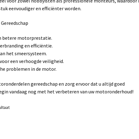
eel voor zowel hobbyisten als professionele monteurs, waardoor 
tuk eenvoudiger en efficiënter worden.
n Gereedschap
en betere motorprestatie.
rbranding en efficiëntie.
 aan het smeersysteem.
oor een verhoogde veiligheid.
che problemen in de motor.
oronderdelen gereedschap en zorg ervoor dat u altijd goed
Begin vandaag nog met het verbeteren van uw motoronderhoud!
ultaat