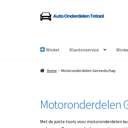
Ga
Ga
door
naar
naar
de
navigatie
inhoud
Winkel
Klantenservice
Wink
Home
Algemene Voorwaarden
Auto Onderde
Home
Motoronderdelen Gereedschap
Linkpartners
My account
Over Ons
Overzicht
Motoronderdelen 
Met de juiste tools voor motoronderdelen kun