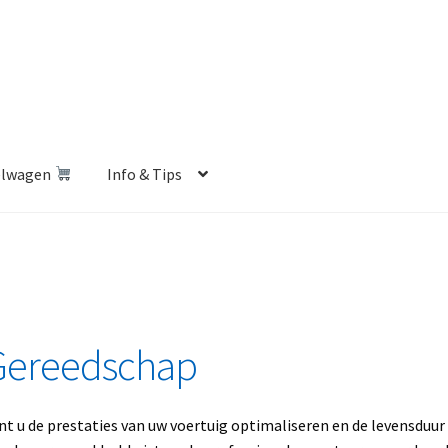
elwagen
Info & Tips
len Shop
Betalen en Verzenden
Blog
Contact
Klantenservice
Privacybeleid
Retourbeleid
Videos
Winkelwagen
Gereedschap
t u de prestaties van uw voertuig optimaliseren en de levensduur