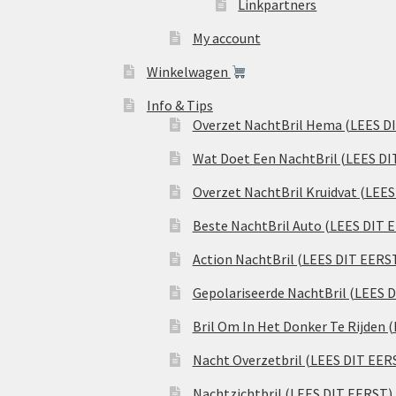
Linkpartners
My account
Winkelwagen
Info & Tips
Overzet NachtBril Hema (LEES D
Wat Doet Een NachtBril (LEES DI
Overzet NachtBril Kruidvat (LEE
Beste NachtBril Auto (LEES DIT 
Action NachtBril (LEES DIT EERS
Gepolariseerde NachtBril (LEES 
Bril Om In Het Donker Te Rijden 
Nacht Overzetbril (LEES DIT EER
Nachtzichtbril (LEES DIT EERST)