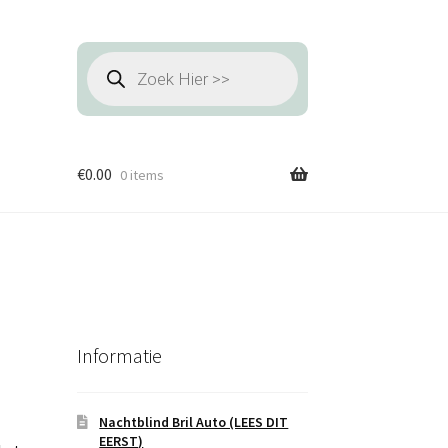
Producten
zoeken
€
0.00
0 items
Informatie
Nachtblind Bril Auto (LEES DIT
EERST)