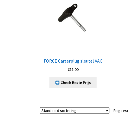
FORCE Carterplug sleutel VAG
€
11.00
Check Beste Prijs
Enig res