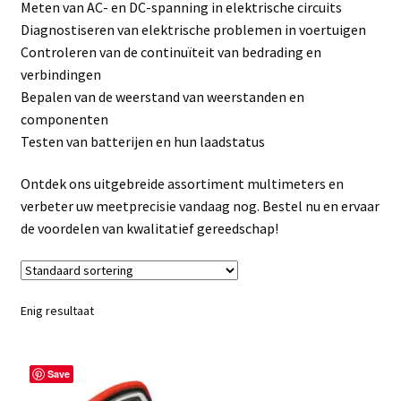
Meten van AC- en DC-spanning in elektrische circuits
Linkpartners
Diagnostiseren van elektrische problemen in voertuigen
Controleren van de continuïteit van bedrading en
My account
verbindingen
Bepalen van de weerstand van weerstanden en
Over Ons
componenten
Testen van batterijen en hun laadstatus
Overzicht
Ontdek ons uitgebreide assortiment multimeters en
Privacybeleid
verbeter uw meetprecisie vandaag nog. Bestel nu en ervaar
de voordelen van kwalitatief gereedschap!
Retourbeleid
Videos
Enig resultaat
Winkelwagen
Save