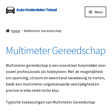
Ga
Ga
Menu
door
naar
naar
de
Home
navigatie
inhoud
Home
Multimeter Gereedschap
Algemene Voorwaarden
Multimeter Gereedschap
Auto Onderdelen Shop
Betalen en Verzenden
Multimeter gereedschap is een essentieel hulpmiddel voor
zowel professionals als hobbyisten. Met de mogelijkheid
Blog
om spanning, stroom en weerstand nauwkeurig te meten,
biedt een multimeter ongeëvenaarde veelzijdigheid en
Contact
precisie in elke elektrische klus.
Typische toepassingen van Multimeter Gereedschap
Klantenservice