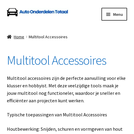
Ga
Ga
Menu
door
naar
naar
de
Home
navigatie
inhoud
Home
Multitool Accessoires
Algemene Voorwaarden
Multitool Accessoires
Auto Onderdelen Shop
Betalen en Verzenden
Multitool accessoires zijn de perfecte aanvulling voor elke
klusser en hobbyist. Met deze veelzijdige tools maak je
Blog
jouw multitool nog functioneler, waardoor je sneller en
efficiënter aan projecten kunt werken.
Contact
Typische toepassingen van Multitool Accessoires
Klantenservice
Houtbewerking: Snijden, schuren en vormgeven van hout