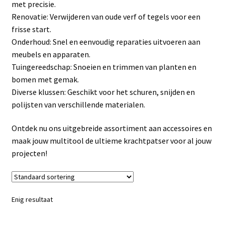
met precisie.
Linkpartners
Renovatie: Verwijderen van oude verf of tegels voor een
frisse start.
My account
Onderhoud: Snel en eenvoudig reparaties uitvoeren aan
meubels en apparaten.
Over Ons
Tuingereedschap: Snoeien en trimmen van planten en
bomen met gemak.
Overzicht
Diverse klussen: Geschikt voor het schuren, snijden en
polijsten van verschillende materialen.
Privacybeleid
Ontdek nu ons uitgebreide assortiment aan accessoires en
maak jouw multitool de ultieme krachtpatser voor al jouw
Retourbeleid
projecten!
Videos
Winkelwagen
Enig resultaat