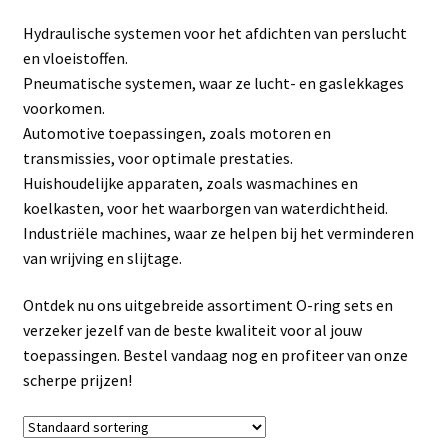
Linkpartners
Hydraulische systemen voor het afdichten van perslucht
en vloeistoffen.
My account
Pneumatische systemen, waar ze lucht- en gaslekkages
voorkomen.
Over Ons
Automotive toepassingen, zoals motoren en
transmissies, voor optimale prestaties.
Overzicht
Huishoudelijke apparaten, zoals wasmachines en
koelkasten, voor het waarborgen van waterdichtheid.
Privacybeleid
Industriële machines, waar ze helpen bij het verminderen
van wrijving en slijtage.
Retourbeleid
Ontdek nu ons uitgebreide assortiment O-ring sets en
verzeker jezelf van de beste kwaliteit voor al jouw
Videos
toepassingen. Bestel vandaag nog en profiteer van onze
scherpe prijzen!
Winkelwagen