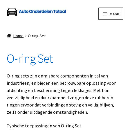
Ga
Ga
Menu
door
naar
naar
de
Home
navigatie
inhoud
Home
O-ring Set
Algemene Voorwaarden
O-ring Set
Auto Onderdelen Shop
Betalen en Verzenden
O-ring sets zijn onmisbare componenten in tal van
industrieën, en bieden een betrouwbare oplossing voor
Blog
afdichting en bescherming tegen lekkages. Met hun
veelzijdigheid en duurzaamheid zorgen deze rubberen
Contact
ringen ervoor dat verbindingen stevig en veilig blijven,
zelfs onder uitdagende omstandigheden.
Klantenservice
Typische toepassingen van O-ring Set