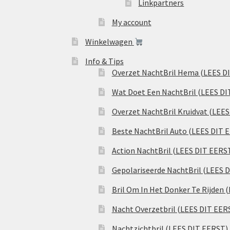
Linkpartners
My account
Winkelwagen
Info & Tips
Overzet NachtBril Hema (LEES D
Wat Doet Een NachtBril (LEES DI
Overzet NachtBril Kruidvat (LEE
Beste NachtBril Auto (LEES DIT 
Action NachtBril (LEES DIT EERS
Gepolariseerde NachtBril (LEES 
Bril Om In Het Donker Te Rijden 
Nacht Overzetbril (LEES DIT EER
Nachtzichtbril (LEES DIT EERST)