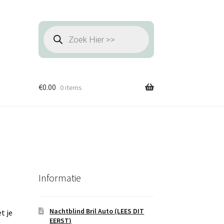
Producten
zoeken
€
0.00
0 items
Informatie
Nachtblind Bril Auto (LEES DIT
t je
EERST)