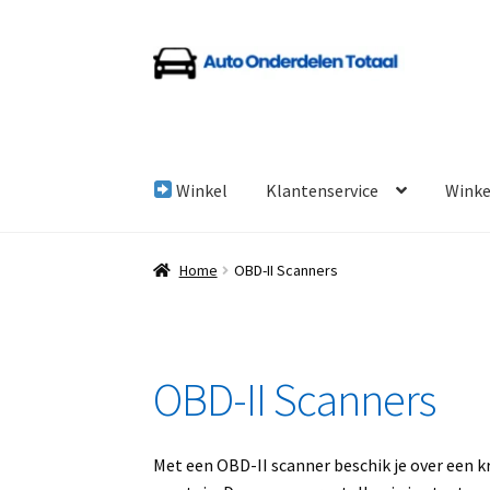
Ga
Ga
door
naar
naar
de
navigatie
inhoud
Winkel
Klantenservice
Wink
Home
Algemene Voorwaarden
Auto Onderde
Home
OBD-II Scanners
Linkpartners
My account
Over Ons
Overzicht
OBD-II Scanners
Met een OBD-II scanner beschik je over een k