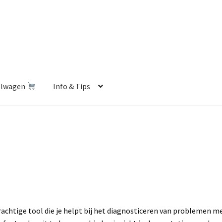
elwagen
Info & Tips
len Shop
Betalen en Verzenden
Blog
Contact
Klantenservice
Privacybeleid
Retourbeleid
Videos
Winkelwagen
rachtige tool die je helpt bij het diagnosticeren van problemen me