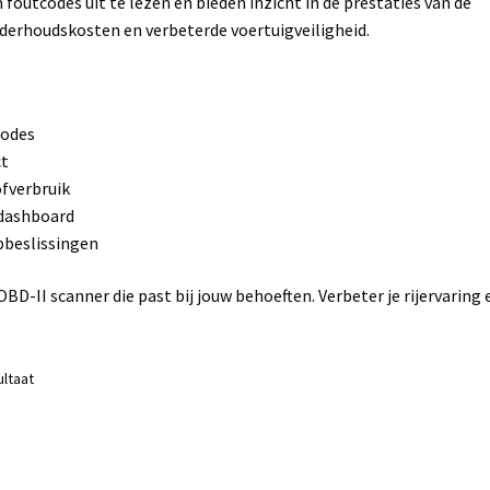
 foutcodes uit te lezen en bieden inzicht in de prestaties van de
derhoudskosten en verbeterde voertuigveiligheid.
codes
ct
fverbruik
 dashboard
pbeslissingen
BD-II scanner die past bij jouw behoeften. Verbeter je rijervaring 
ultaat