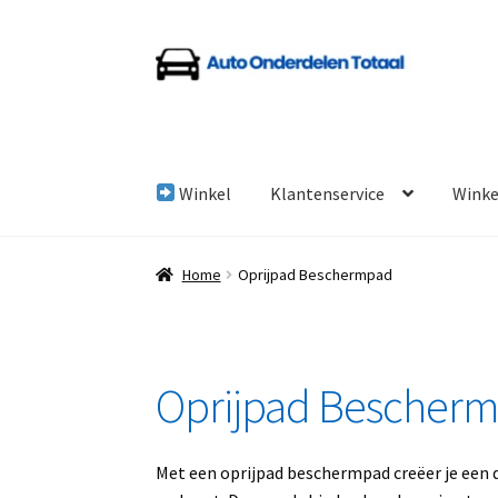
Ga
Ga
door
naar
naar
de
navigatie
inhoud
Winkel
Klantenservice
Wink
Home
Algemene Voorwaarden
Auto Onderde
Home
Oprijpad Beschermpad
Linkpartners
My account
Over Ons
Overzicht
Oprijpad Bescher
Met een oprijpad beschermpad creëer je een d