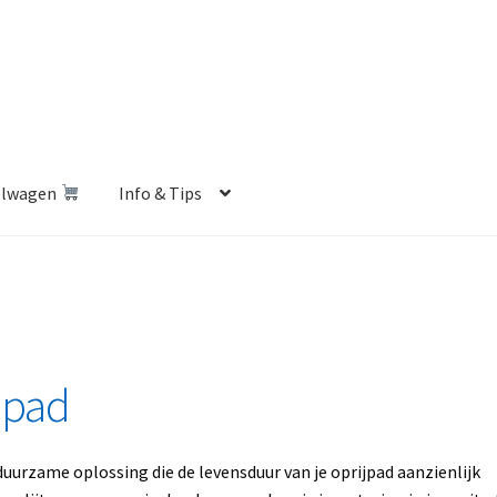
elwagen
Info & Tips
len Shop
Betalen en Verzenden
Blog
Contact
Klantenservice
Privacybeleid
Retourbeleid
Videos
Winkelwagen
mpad
uurzame oplossing die de levensduur van je oprijpad aanzienlijk