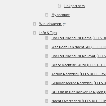
Linkpartners
My account
Winkelwagen
Info & Tips
Overzet NachtBril Hema (LEES D
Wat Doet Een NachtBril (LEES DI
Overzet NachtBril Kruidvat (LEE
Beste NachtBril Auto (LEES DIT 
Action NachtBril (LEES DIT EERS
Gepolariseerde NachtBril (LEES 
Bril Om In Het Donker Te Rijden 
Nacht Overzetbril (LEES DIT EER