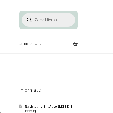
Producten
zoeken
€
0.00
0 items
Informatie
Nachtblind Bril Auto (LEES DIT
EERST)