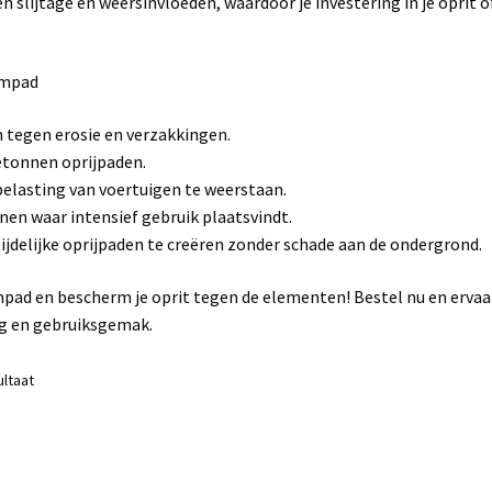
 slijtage en weersinvloeden, waardoor je investering in je oprit o
rmpad
 tegen erosie en verzakkingen.
betonnen oprijpaden.
elasting van voertuigen te weerstaan.
nen waar intensief gebruik plaatsvindt.
jdelijke oprijpaden te creëren zonder schade aan de ondergrond.
pad en bescherm je oprit tegen de elementen! Bestel nu en ervaa
ng en gebruiksgemak.
ultaat