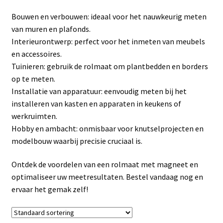
Linkpartners
Bouwen en verbouwen: ideaal voor het nauwkeurig meten
van muren en plafonds.
My account
Interieurontwerp: perfect voor het inmeten van meubels
en accessoires.
Over Ons
Tuinieren: gebruik de rolmaat om plantbedden en borders
op te meten.
Overzicht
Installatie van apparatuur: eenvoudig meten bij het
installeren van kasten en apparaten in keukens of
Privacybeleid
werkruimten.
Hobby en ambacht: onmisbaar voor knutselprojecten en
modelbouw waarbij precisie cruciaal is.
Retourbeleid
Ontdek de voordelen van een rolmaat met magneet en
Videos
optimaliseer uw meetresultaten. Bestel vandaag nog en
ervaar het gemak zelf!
Winkelwagen