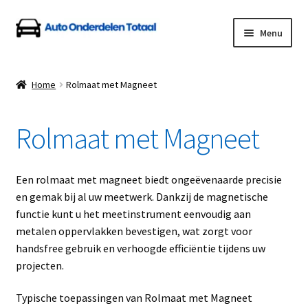
Ga
Ga
Menu
door
naar
naar
de
Home
navigatie
inhoud
Home
Rolmaat met Magneet
Algemene Voorwaarden
Rolmaat met Magneet
Auto Onderdelen Shop
Betalen en Verzenden
Een rolmaat met magneet biedt ongeëvenaarde precisie
en gemak bij al uw meetwerk. Dankzij de magnetische
Blog
functie kunt u het meetinstrument eenvoudig aan
metalen oppervlakken bevestigen, wat zorgt voor
Contact
handsfree gebruik en verhoogde efficiëntie tijdens uw
projecten.
Klantenservice
Typische toepassingen van Rolmaat met Magneet