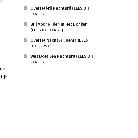
de
Overzetbril NachtBril (LEES DIT
EERST)
Bril Voor Rijden In Het Donker
(LEES DIT EERST)
Overzet NachtBril Hema (LEES
DIT EERST)
e
Wat Doet Een NachtBril (LEES DIT
EERST)
en.
rijk