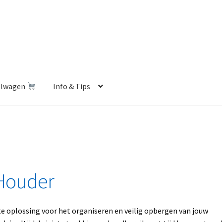
elwagen
Info & Tips
len Shop
Betalen en Verzenden
Blog
Contact
Klantenservice
Privacybeleid
Retourbeleid
Videos
Winkelwagen
 Houder
te oplossing voor het organiseren en veilig opbergen van jouw