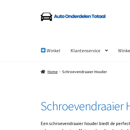
Ga
Ga
door
naar
naar
de
navigatie
inhoud
Winkel
Klantenservice
Wink
Home
Algemene Voorwaarden
Auto Onderde
Home
Schroevendraaier Houder
Linkpartners
My account
Over Ons
Overzicht
Schroevendraaier
Een schroevendraaier houder biedt de perfec