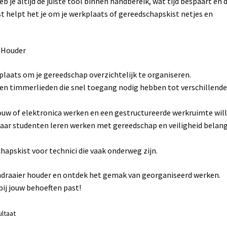
 je altijd de juiste tool binnen handbereik, wat tijd bespaart en 
st helpt het je om je werkplaats of gereedschapskist netjes en
 Houder
kplaats om je gereedschap overzichtelijk te organiseren.
s en timmerlieden die snel toegang nodig hebben tot verschillend
uw of elektronica werken en een gestructureerde werkruimte will
aar studenten leren werken met gereedschap en veiligheid belang
hapskist voor technici die vaak onderweg zijn.
draaier houder en ontdek het gemak van georganiseerd werken.
bij jouw behoeften past!
ultaat