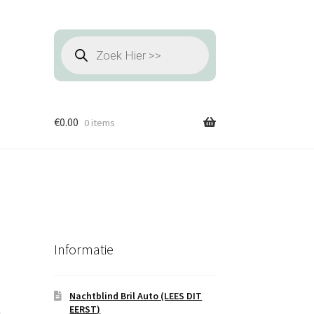
Producten
zoeken
€
0.00
0 items
Informatie
Nachtblind Bril Auto (LEES DIT
EERST)