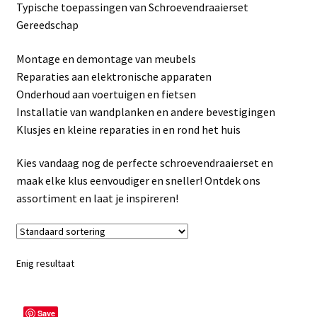
Typische toepassingen van Schroevendraaierset
Linkpartners
Gereedschap
My account
Montage en demontage van meubels
Reparaties aan elektronische apparaten
Over Ons
Onderhoud aan voertuigen en fietsen
Installatie van wandplanken en andere bevestigingen
Overzicht
Klusjes en kleine reparaties in en rond het huis
Privacybeleid
Kies vandaag nog de perfecte schroevendraaierset en
maak elke klus eenvoudiger en sneller! Ontdek ons
assortiment en laat je inspireren!
Retourbeleid
Videos
Enig resultaat
Winkelwagen
Save