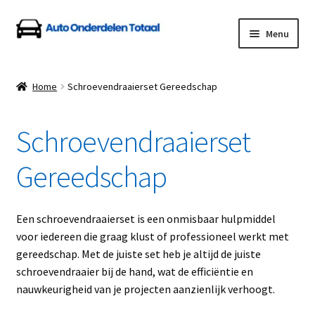
Ga
Ga
Menu
door
naar
naar
de
Home
navigatie
inhoud
Home
Schroevendraaierset Gereedschap
Algemene Voorwaarden
Schroevendraaierset
Auto Onderdelen Shop
Gereedschap
Betalen en Verzenden
Blog
Een schroevendraaierset is een onmisbaar hulpmiddel
voor iedereen die graag klust of professioneel werkt met
Contact
gereedschap. Met de juiste set heb je altijd de juiste
schroevendraaier bij de hand, wat de efficiëntie en
nauwkeurigheid van je projecten aanzienlijk verhoogt.
Klantenservice