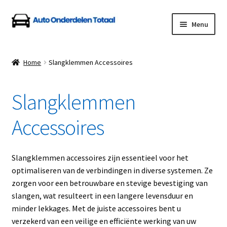
Ga
Ga
Menu
door
naar
naar
de
Home
navigatie
inhoud
Home
Slangklemmen Accessoires
Algemene Voorwaarden
Slangklemmen
Auto Onderdelen Shop
Accessoires
Betalen en Verzenden
Blog
Slangklemmen accessoires zijn essentieel voor het
optimaliseren van de verbindingen in diverse systemen. Ze
Contact
zorgen voor een betrouwbare en stevige bevestiging van
slangen, wat resulteert in een langere levensduur en
minder lekkages. Met de juiste accessoires bent u
Klantenservice
verzekerd van een veilige en efficiënte werking van uw