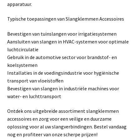
apparatuur.
Linkpartners
Typische toepassingen van Slangklemmen Accessoires
My account
Bevestigen van tuinslangen voor irrigatiesystemen
Over Ons
Aansluiten van slangen in HVAC-systemen voor optimale
luchtcirculatie
Overzicht
Gebruik in de automotive sector voor brandstof- en
koelsystemen
Privacybeleid
Installaties in de voedingsindustrie voor hygiënische
transport van vloeistoffen
Bevestigen van slangen in industriële machines voor
Retourbeleid
water- en luchttransport
Videos
Ontdek ons uitgebreide assortiment slangklemmen
accessoires en zorg voor een veilige en duurzame
Winkelwagen
oplossing voor al uw slangverbindingen. Bestel vandaag
nog en profiteer van onze scherpe prijzen!