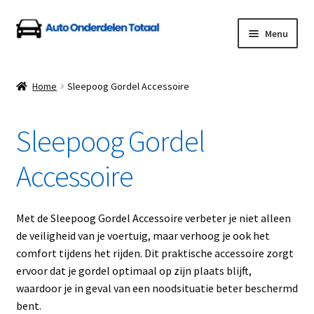
Ga
Ga
Menu
door
naar
naar
de
Home
navigatie
inhoud
Home
Sleepoog Gordel Accessoire
Algemene Voorwaarden
Sleepoog Gordel
Auto Onderdelen Shop
Accessoire
Betalen en Verzenden
Blog
Met de Sleepoog Gordel Accessoire verbeter je niet alleen
de veiligheid van je voertuig, maar verhoog je ook het
Contact
comfort tijdens het rijden. Dit praktische accessoire zorgt
ervoor dat je gordel optimaal op zijn plaats blijft,
waardoor je in geval van een noodsituatie beter beschermd
Klantenservice
bent.