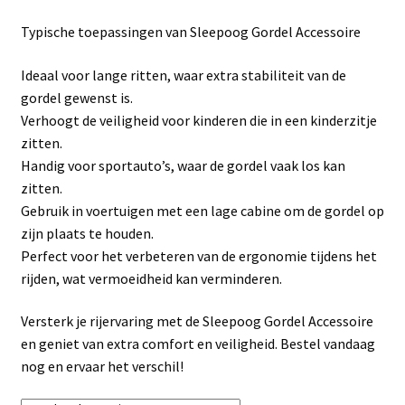
Linkpartners
Typische toepassingen van Sleepoog Gordel Accessoire
My account
Ideaal voor lange ritten, waar extra stabiliteit van de
gordel gewenst is.
Over Ons
Verhoogt de veiligheid voor kinderen die in een kinderzitje
zitten.
Overzicht
Handig voor sportauto’s, waar de gordel vaak los kan
zitten.
Privacybeleid
Gebruik in voertuigen met een lage cabine om de gordel op
zijn plaats te houden.
Perfect voor het verbeteren van de ergonomie tijdens het
Retourbeleid
rijden, wat vermoeidheid kan verminderen.
Videos
Versterk je rijervaring met de Sleepoog Gordel Accessoire
en geniet van extra comfort en veiligheid. Bestel vandaag
Winkelwagen
nog en ervaar het verschil!