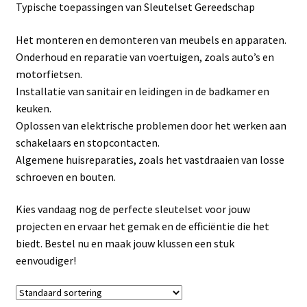
Typische toepassingen van Sleutelset Gereedschap
Linkpartners
Het monteren en demonteren van meubels en apparaten.
My account
Onderhoud en reparatie van voertuigen, zoals auto’s en
motorfietsen.
Over Ons
Installatie van sanitair en leidingen in de badkamer en
keuken.
Overzicht
Oplossen van elektrische problemen door het werken aan
schakelaars en stopcontacten.
Privacybeleid
Algemene huisreparaties, zoals het vastdraaien van losse
schroeven en bouten.
Retourbeleid
Kies vandaag nog de perfecte sleutelset voor jouw
projecten en ervaar het gemak en de efficiëntie die het
Videos
biedt. Bestel nu en maak jouw klussen een stuk
eenvoudiger!
Winkelwagen