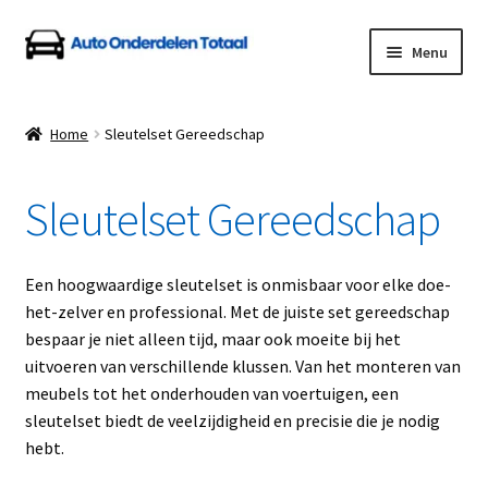
Ga
Ga
Menu
door
naar
naar
de
Home
navigatie
inhoud
Home
Sleutelset Gereedschap
Algemene Voorwaarden
Sleutelset Gereedschap
Auto Onderdelen Shop
Betalen en Verzenden
Een hoogwaardige sleutelset is onmisbaar voor elke doe-
het-zelver en professional. Met de juiste set gereedschap
Blog
bespaar je niet alleen tijd, maar ook moeite bij het
uitvoeren van verschillende klussen. Van het monteren van
Contact
meubels tot het onderhouden van voertuigen, een
sleutelset biedt de veelzijdigheid en precisie die je nodig
hebt.
Klantenservice