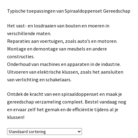
Linkpartners
Typische toepassingen van Spiraaldoppenset Gereedschap
My account
Het vast- en losdraaien van bouten en moeren in
verschillende maten.
Over Ons
Reparaties aan voertuigen, zoals auto’s en motoren.
Montage en demontage van meubels en andere
Overzicht
constructies.
Onderhoud van machines en apparaten in de industrie.
Privacybeleid
Uitvoeren van elektrische klussen, zoals het aansluiten
van verlichting en schakelaars.
Retourbeleid
Ontdek de kracht van een spiraaldoppenset en maak je
gereedschap verzameling compleet. Bestel vandaag nog
Videos
en ervaar zelf het gemak en de efficiëntie tijdens al je
klussen!
Winkelwagen