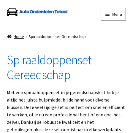
Ga
Ga
Menu
door
naar
naar
de
Home
navigatie
inhoud
Home
Spiraaldoppenset Gereedschap
Algemene Voorwaarden
Spiraaldoppenset
Auto Onderdelen Shop
Gereedschap
Betalen en Verzenden
Blog
Met een spiraaldoppenset in je gereedschapskist heb je
altijd het juiste hulpmiddel bij de hand voor diverse
Contact
klussen. Deze veelzijdige set is perfect om snel en efficiënt
te werken, of je nu een professional bent of een doe-het-
zelver. Dankzij de robuuste kwaliteit en het
Klantenservice
gebruiksgemak is deze set onmisbaar in elke werkplaats.