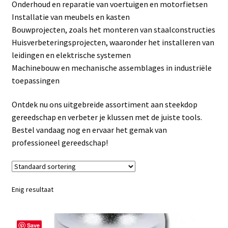
Onderhoud en reparatie van voertuigen en motorfietsen
Linkpartners
Installatie van meubels en kasten
Bouwprojecten, zoals het monteren van staalconstructies
My account
Huisverbeteringsprojecten, waaronder het installeren van
leidingen en elektrische systemen
Over Ons
Machinebouw en mechanische assemblages in industriële
toepassingen
Overzicht
Ontdek nu ons uitgebreide assortiment aan steekdop
Privacybeleid
gereedschap en verbeter je klussen met de juiste tools.
Bestel vandaag nog en ervaar het gemak van
professioneel gereedschap!
Retourbeleid
Videos
Enig resultaat
Winkelwagen
Save