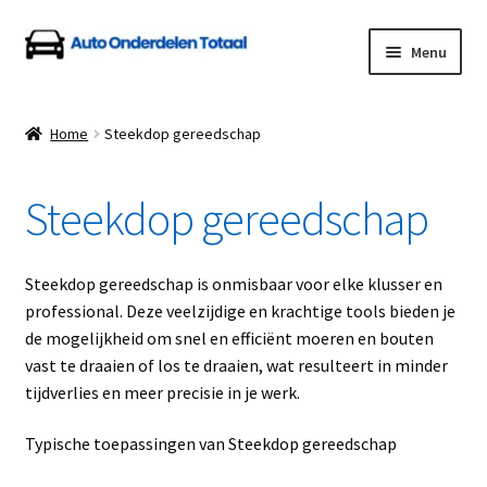
Ga
Ga
Menu
door
naar
naar
de
Home
navigatie
inhoud
Home
Steekdop gereedschap
Algemene Voorwaarden
Steekdop gereedschap
Auto Onderdelen Shop
Betalen en Verzenden
Steekdop gereedschap is onmisbaar voor elke klusser en
professional. Deze veelzijdige en krachtige tools bieden je
Blog
de mogelijkheid om snel en efficiënt moeren en bouten
vast te draaien of los te draaien, wat resulteert in minder
Contact
tijdverlies en meer precisie in je werk.
Typische toepassingen van Steekdop gereedschap
Klantenservice