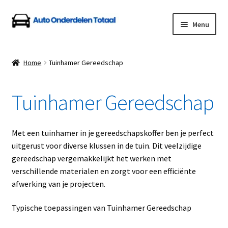
Ga
Ga
Menu
door
naar
naar
de
Home
navigatie
inhoud
Home
Tuinhamer Gereedschap
Algemene Voorwaarden
Tuinhamer Gereedschap
Auto Onderdelen Shop
Betalen en Verzenden
Met een tuinhamer in je gereedschapskoffer ben je perfect
uitgerust voor diverse klussen in de tuin. Dit veelzijdige
Blog
gereedschap vergemakkelijkt het werken met
verschillende materialen en zorgt voor een efficiënte
Contact
afwerking van je projecten.
Typische toepassingen van Tuinhamer Gereedschap
Klantenservice