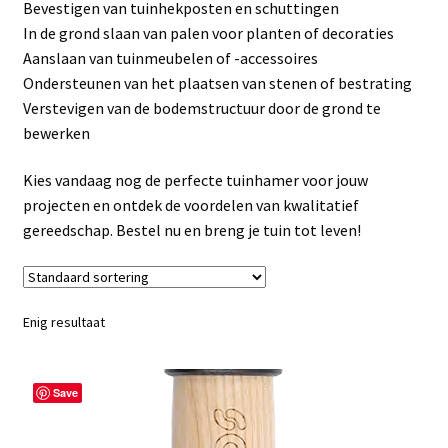
Bevestigen van tuinhekposten en schuttingen
Linkpartners
In de grond slaan van palen voor planten of decoraties
Aanslaan van tuinmeubelen of -accessoires
My account
Ondersteunen van het plaatsen van stenen of bestrating
Verstevigen van de bodemstructuur door de grond te
Over Ons
bewerken
Overzicht
Kies vandaag nog de perfecte tuinhamer voor jouw
projecten en ontdek de voordelen van kwalitatief
Privacybeleid
gereedschap. Bestel nu en breng je tuin tot leven!
Retourbeleid
Enig resultaat
Videos
Winkelwagen
Save