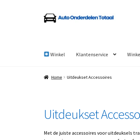
Ga
Ga
door
naar
naar
de
navigatie
inhoud
Winkel
Klantenservice
Wink
Home
Algemene Voorwaarden
Auto Onderde
Home
Uitdeukset Accessoires
Linkpartners
My account
Over Ons
Overzicht
Uitdeukset Accesso
Met de juiste accessoires voor uitdeuksels t