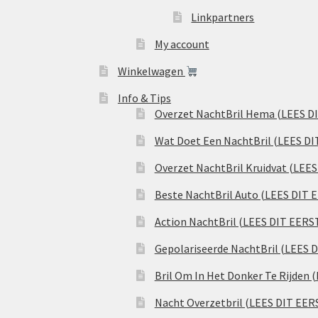
Linkpartners
My account
Winkelwagen
Info & Tips
Overzet NachtBril Hema (LEES D
Wat Doet Een NachtBril (LEES DI
Overzet NachtBril Kruidvat (LEE
Beste NachtBril Auto (LEES DIT 
Action NachtBril (LEES DIT EERS
Gepolariseerde NachtBril (LEES 
Bril Om In Het Donker Te Rijden 
Nacht Overzetbril (LEES DIT EER