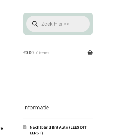
Producten
zoeken
€
0.00
0 items
Informatie
Nachtblind Bril Auto (LEES DIT
ge
EERST)