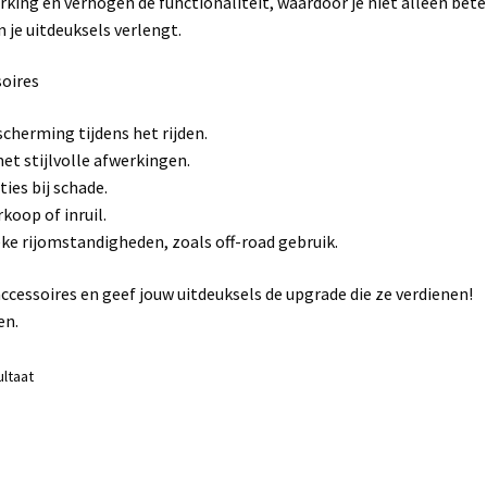
ing en verhogen de functionaliteit, waardoor je niet alleen bete
 je uitdeuksels verlengt.
soires
cherming tijdens het rijden.
et stijlvolle afwerkingen.
ties bij schade.
koop of inruil.
eke rijomstandigheden, zoals off-road gebruik.
cessoires en geef jouw uitdeuksels de upgrade die ze verdienen!
en.
ultaat