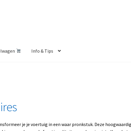
elwagen
Info & Tips
len Shop
Betalen en Verzenden
Blog
Contact
Klantenservice
Privacybeleid
Retourbeleid
Videos
Winkelwagen
ires
ransformeer je je voertuig in een waar pronkstuk. Deze hoogwaardi